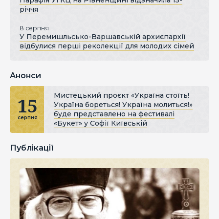
Парафія УГКЦ на Рівненщині відзначила 15-
річчя
8 серпня
У Перемишльсько-Варшавській архиєпархії
відбулися перші реколекції для молодих сімей
Анонси
Мистецький проєкт «Україна стоїть!
15
Україна бореться! Україна молиться!»
буде представлено на фестивалі
серпня
«Букет» у Софії Київській
Публікації