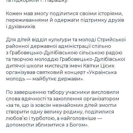
та підкорили г. Парашку.
Кожен мав змогу поділитися своїми історіями,
переживаннями й одержати підтримку друзів
і духівників.
Для дітей відділ культури та молоді Стрийської
районної державної адміністрації спільно
з Грабовецько-Дулібівською сільською радою
та творчою молоддю Грабовецько-Дулібівської
дитячої школи мистецтв імені Квітки Цісик
організував святковий концерт «Українська
молодь — майбутнє держави».
По завершенню табору учасники висловили
слова вдячності та захоплення організатором
«за те, що із зовсім незнайомих дітей змогли
створити одну велику родину, поділилися
любовʼю і турботою, а найголовніше —
допомогли зблизитися з Богом».