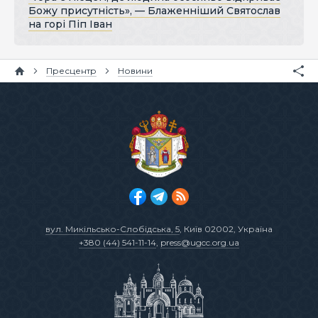
Божу присутність», — Блаженніший Святослав
на горі Піп Іван
Пресцентр
Новини
вул. Микільсько-Слобідська, 5
, Київ 02002, Україна
+380 (44) 541-11-14
,
press@ugcc.org.ua