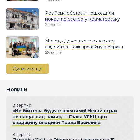
Російські обстріли пошкодили
монастир сестер у Краматорську
2 серпня
Молодь Донецького екзархату
свідчила в Італії про війну в Україні
29 липня
Дивитися ще
Новини
8 серпня
«Не бійтеся, будьте вільними! Нехай страх
не панує над вами», — Глава УГКЦ про
спадщину владики Павла Василика
8 серпня