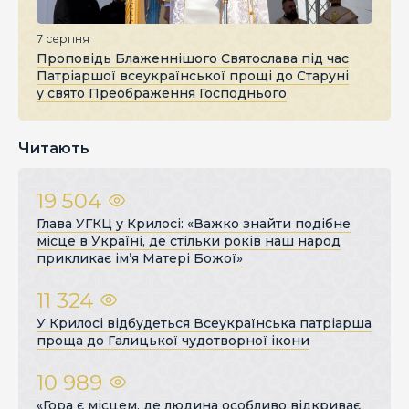
7 серпня
Проповідь Блаженнішого Святослава під час
Патріаршої всеукраїнської прощі до Старуні
у свято Преображення Господнього
Читають
19 504
Глава УГКЦ у Крилосі: «Важко знайти подібне
місце в Україні, де стільки років наш народ
прикликає ім’я Матері Божої»
11 324
У Крилосі відбудеться Всеукраїнська патріарша
проща до Галицької чудотворної ікони
10 989
«Гора є місцем, де людина особливо відкриває