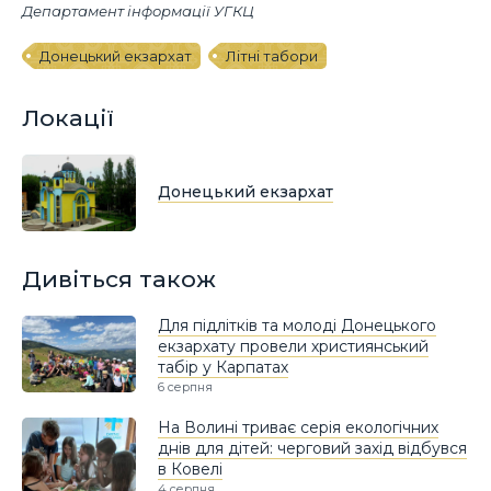
Департамент інформації УГКЦ
Донецький екзархат
Літні табори
Локації
Донецький екзархат
Дивіться також
Для підлітків та молоді Донецького
екзархату провели християнський
табір у Карпатах
6 серпня
На Волині триває серія екологічних
днів для дітей: черговий захід відбувся
в Ковелі
4 серпня