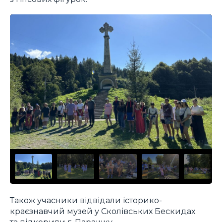
Також учасники відвідали історико-
краєзнавчий музей у Сколівських Бескидах