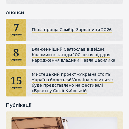
Анонси
7
Піша проща Самбір-Зарваниця 2026
серпня
8
Блаженніший Святослав відвідає
Коломию з нагоди 100-річчя від дня
народження владики Павла Василика
серпня
Мистецький проєкт «Україна стоїть!
15
Україна бореться! Україна молиться!»
буде представлено на фестивалі
серпня
«Букет» у Софії Київській
Публікації