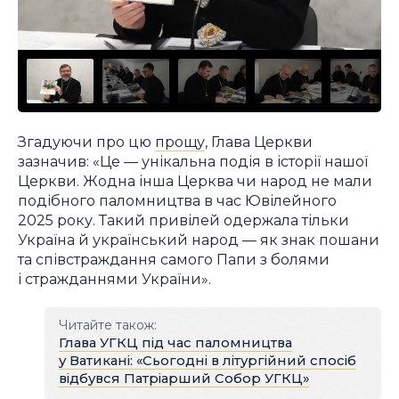
Згадуючи про цю
прощу
, Глава Церкви
зазначив: «Це — унікальна подія в історії нашої
Церкви. Жодна інша Церква чи народ не мали
подібного паломництва в час Ювілейного
2025 року. Такий привілей одержала тільки
Україна й український народ — як знак пошани
та співстраждання самого Папи з болями
і стражданнями України».
Читайте також:
Глава УГКЦ під час паломництва
у Ватикані: «Сьогодні в літургійний спосіб
відбувся Патріарший Собор УГКЦ»