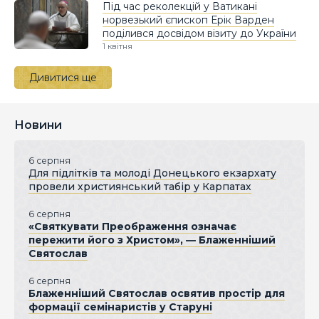
Під час реколекцій у Ватикані
норвезький єпископ Ерік Варден
поділився досвідом візиту до України
1 квітня
Дивитися ще
Новини
6 серпня
Для підлітків та молоді Донецького екзархату
провели християнський табір у Карпатах
6 серпня
«Святкувати Преображення означає
пережити його з Христом», — Блаженніший
Святослав
6 серпня
Блаженніший Святослав освятив простір для
формації семінаристів у Старуні