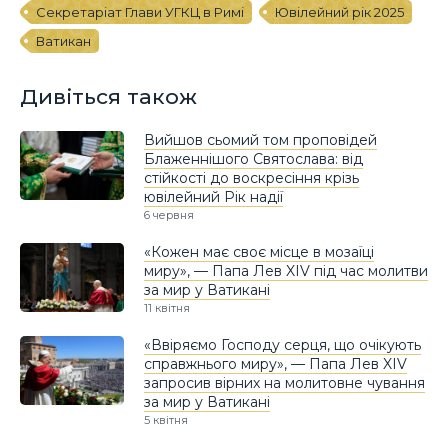
Секретаріат Глави УГКЦ в Римі
Ювілейний рік 2025
Ватикан
Дивіться також
Вийшов сьомий том проповідей
Блаженнішого Святослава: від
стійкості до воскресіння крізь
ювілейний Рік надії
6 червня
«Кожен має своє місце в мозаїці
миру», — Папа Лев XIV під час молитви
за мир у Ватикані
11 квітня
«Ввіряємо Господу серця, що очікують
справжнього миру», — Папа Лев XIV
запросив вірних на молитовне чування
за мир у Ватикані
5 квітня