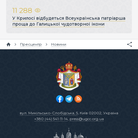
11 288
У Крилосі відбудеться Всеукраїнська патріарша
проща до Галицької чудотворної ікони
Пресцентр
Новини
вул. Микільсько-Слобідська, 5
, Київ 02002, Україна
+380 (44) 541-11-14
,
press@ugcc.org.ua