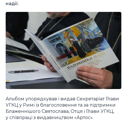
надії.
Альбом упорядкував і видав Секретаріат Глави
УГКЦ у Римі із благословення та за підтримки
Блаженнішого Святослава, Отця і Глави УГКЦ,
у співпраці з видавництвом «Артос».