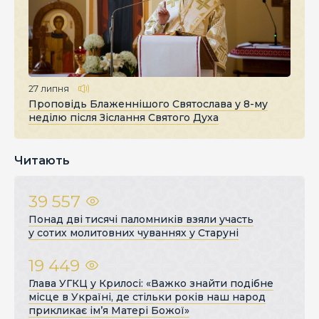
27 липня
Проповідь Блаженнішого Святослава у 8-му
неділю після Зіслання Святого Духа
Читають
39 557
Понад дві тисячі паломників взяли участь
у сотих молитовних чуваннях у Старуні
19 449
Глава УГКЦ у Крилосі: «Важко знайти подібне
місце в Україні, де стільки років наш народ
прикликає ім’я Матері Божої»