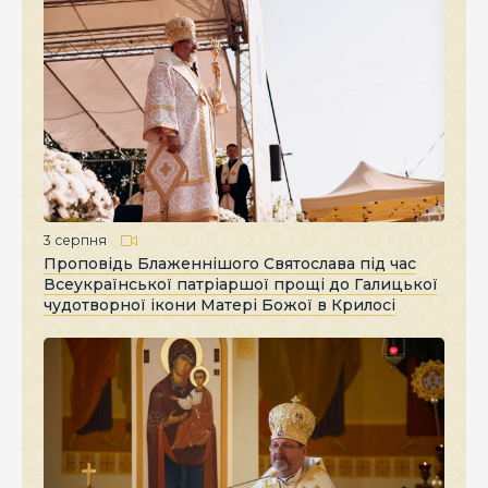
3 серпня
Проповідь Блаженнішого Святослава під час
Всеукраїнської патріаршої прощі до Галицької
чудотворної ікони Матері Божої в Крилосі