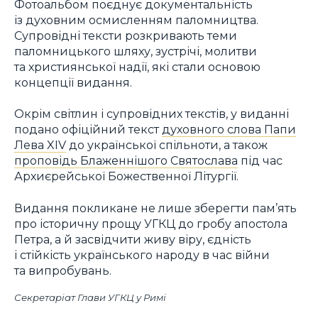
Фотоальбом поєднує документальність
із духовним осмисленням паломництва.
Супровідні тексти розкривають теми
паломницького шляху, зустрічі, молитви
та християнської надії, які стали основою
концепції видання.
Окрім світлин і супровідних текстів, у виданні
подано офіційний текст
духовного слова Папи
Лева XIV
до української спільноти, а також
проповідь Блаженнішого Святослава
під час
Архиєрейської Божественної Літургії.
Видання покликане не лише зберегти пам’ять
про історичну прощу УГКЦ до гробу апостола
Петра, а й засвідчити живу віру, єдність
і стійкість українського народу в час війни
та випробувань.
Секретаріат Глави УГКЦ у Римі