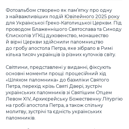
Фотоальбом створено як пам’ятку про одну
з найважливіших подій
Ювілейного 2025 року
для Української Греко-Католицької Церкви. Під
проводом Блаженнішого Святослава та Синоду
Єпископів УГКЦ духовенство, монашество
й вірні Церкви здійснили паломництво
до гробу апостола Петра, яке зібрало в Римі
кілька тисяч українців із різних куточків світу.
Світлини, представлені у виданні, фіксують
основні моменти прощі: процесійний хід
«Шляхом паломника» до базиліки Святого
Петра, перехід крізь Святі Двері, зустріч
українських паломників зі Святішим Отцем
Левом XIV, Архиєрейську Божественну Літургію
на гробі апостола Петра, а також спільну
молитву, зустрічі та єдність українських
паломників.