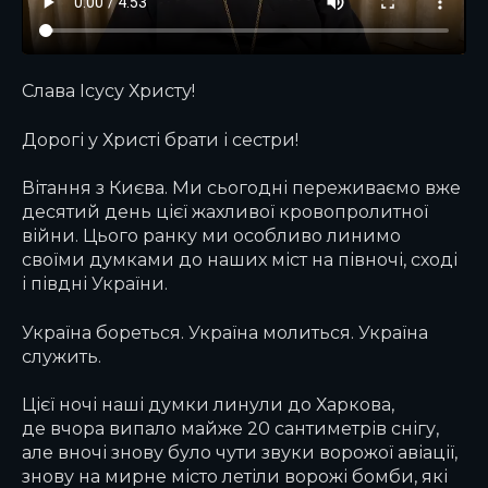
Слава Ісусу Христу!
Дорогі у Христі брати і сестри!
Вітання з Києва. Ми сьогодні переживаємо вже
десятий день цієї жахливої кровопролитної
війни. Цього ранку ми особливо линимо
своїми думками до наших міст на півночі, сході
і півдні України.
Україна бореться. Україна молиться. Україна
служить.
Цієї ночі наші думки линули до Харкова,
де вчора випало майже 20 сантиметрів снігу,
але вночі знову було чути звуки ворожої авіації,
знову на мирне місто летіли ворожі бомби, які