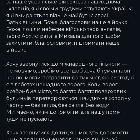
за наше українське військо, за наших дівчат
і хлопців, які своїми грудьми затуляють Україну,
які вмирають за вільне майбутнє своєї
Батьківщини. Боже, благослови наше військо!
Боже, пошли небесне військо твоїх ангелів,
твого Архистратига Михаїла для того, щоби
захистити, благословити, підтримати наше
військо!
Хочу звернутися до міжнародної спільноти —
не мовчімо, зробімо все, щоб хоча б гуманітарні
конвої могли потрапити до тих міст, які сьогодні
є в лабетах нещадного ворога. Коли ворог
розбомбив місто, то багато багатоповерхових
будинків перетворюються швидко на холодну
пастку — без тепла, без світла, без води.
Ми маємо, як їм допомогти, але нашу поміч
туди не пускають.
Хочу звернутися до тих, які можуть допомогти
цим людям на міжнародному рівні. Нехай