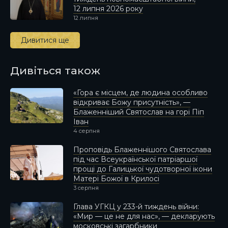
12 липня 2026 року
12 липня
Дивитися ще
Дивіться також
«Гора є місцем, де людина особливо
відкриває Божу присутність», —
Блаженніший Святослав на горі Піп
Іван
4 серпня
Проповідь Блаженнішого Святослава
під час Всеукраїнської патріаршої
прощі до Галицької чудотворної ікони
Матері Божої в Крилосі
3 серпня
Глава УГКЦ у 233-й тиждень війни:
«Мир — це не для нас», — декларують
московські загарбники