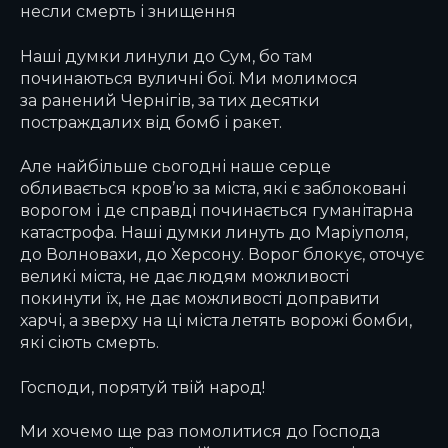
несли смерть і знищення
Наші думки линули до Сум, бо там
починаються вуличні бої. Ми молимося
за ранений Чернігів, за тих десятки
постраждалих від бомб і ракет.
Але найбільше сьогодні наше серце
обливається кров’ю за міста, які є заблоковані
ворогом і де справді починається гуманітарна
катастрофа. Наші думки линуть до Маріуполя,
до Волновахи, до Херсону. Ворог блокує, оточує
великі міста, не дає людям можливості
покинути їх, не дає можливості доправити
харчі, а зверху на ці міста летять ворожі бомби,
які сіють смерть.
Господи, порятуй твій народ!
Ми хочемо ще раз помолитися до Господа