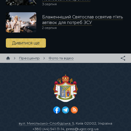
3 серпня
Блаженніший Святослав освятив п’ять
автівок для потреб ЗСУ
2 серпня
Дивитися ще
Пресцентр
Фото та відео
вул. Микільсько-Слобідська, 5
, Київ 02002, Україна
+380 (44) 541-11-14
,
press@ugcc.org.ua