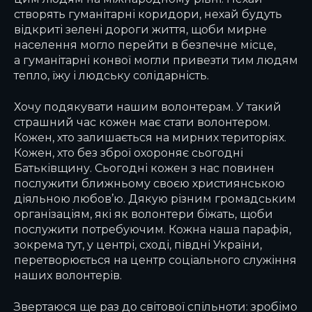
створять гуманітарні коридори, нехай будуть
відкриті зелені дороги життя, щоби мирне
населення могло перейти в безпечне місце,
а гуманітарні конвої могли привезти тим людям
тепло, їжу і людську солідарність.
Хочу подякувати нашим волонтерам. У такий
страшний час кожен має стати волонтером.
Кожен, хто залишається на мирних територіях.
Кожен, хто без зброї охороняє сьогодні
Батьківщину. Сьогодні кожен з нас повинен
послужити ближньому своєю християнською
діяльною любов’ю. Дякую різним громадським
організаціям, які як волонтери біжать, щоби
послужити потребуючим. Кожна наша парафія,
зокрема тут, у центрі, сході, півдні України,
перетворюється на центр соціального служіння
наших волонтерів.
Звертаюся ще раз до світової спільноти: зробімо