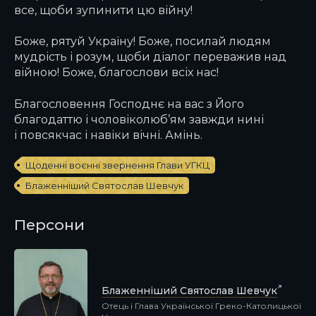
все, щоби зупинити цю війну!
Боже, рятуй Україну! Боже, посилай людям
мудрість і розум, щоби діалог переважив над
війною! Боже, благослови всіх нас!
Благословення Господнє на вас з Його
благодаттю і чоловіколюб’ям завжди нині
і повсякчас і навіки вічні. Амінь.
Щоденні воєнні звернення Глави УГКЦ
Блаженніший Святослав Шевчук
Персони
Блаженніший Святослав Шевчук
Отець і Глава Української Греко-Католицької