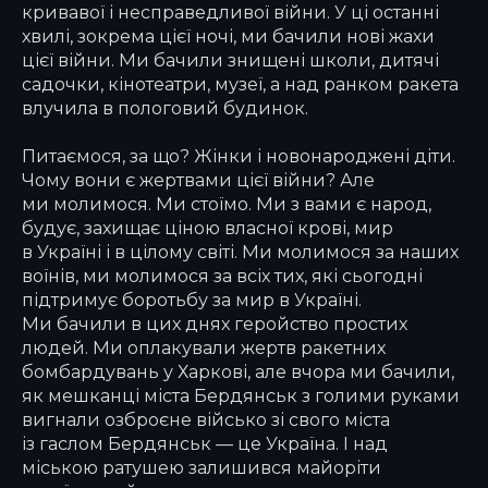
кривавої і несправедливої війни. У ці останні
хвилі, зокрема цієї ночі, ми бачили нові жахи
цієї війни. Ми бачили знищені школи, дитячі
садочки, кінотеатри, музеї, а над ранком ракета
влучила в пологовий будинок.
Питаємося, за що? Жінки і новонароджені діти.
Чому вони є жертвами цієї війни? Але
ми молимося. Ми стоїмо. Ми з вами є народ,
будує, захищає ціною власної крові, мир
в Україні і в цілому світі. Ми молимося за наших
воїнів, ми молимося за всіх тих, які сьогодні
підтримує боротьбу за мир в Україні.
Ми бачили в цих днях геройство простих
людей. Ми оплакували жертв ракетних
бомбардувань у Харкові, але вчора ми бачили,
як мешканці міста Бердянськ з голими руками
вигнали озброєне військо зі свого міста
із гаслом Бердянськ — це Україна. І над
міською ратушею залишився майоріти