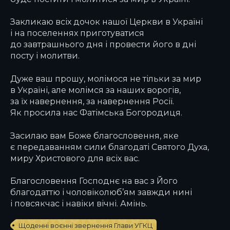
Закликаю всіх дочок нашої Церкви в Україні
і на поселеннях приготуватися
до завтрашнього дня і провести його в дні
посту і молитви.
Дуже ваш прошу, молімося не тільки за мир
в Україні, але молімся за наших ворогів,
за їх навернення, за навернення Росії.
Як просила нас Фатімська Богородиця.
Засилаю вам Боже благословення, яке
є передаванням сили благодаті Святого Духа,
миру Христового для всіх вас.
Благословення Господнє на вас з Його
благодаттю і чоловіколюб’ям завжди нині
і повсякчас і навіки вічні. Амінь.
Щоденні воєнні звернення Глави УГКЦ