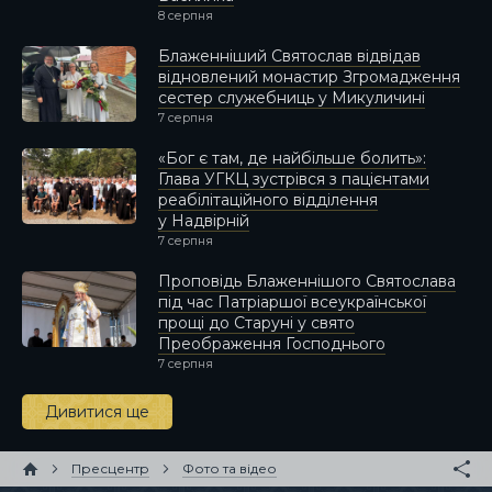
8 серпня
Блаженніший Святослав відвідав
відновлений монастир Згромадження
сестер служебниць у Микуличині
7 серпня
«Бог є там, де найбільше болить»:
Глава УГКЦ зустрівся з пацієнтами
реабілітаційного відділення
у Надвірній
7 серпня
Проповідь Блаженнішого Святослава
під час Патріаршої всеукраїнської
прощі до Старуні у свято
Преображення Господнього
7 серпня
Дивитися ще
Пресцентр
Фото та відео