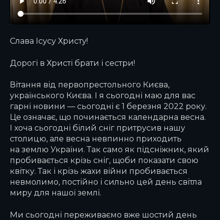
Слава Ісусу Христу!
Дорогі в Христі брати і сестри!
Вітання від первопрестольного Києва,
українського Києва. І я сьогодні маю для вас
гарні новини — сьогодні є 1 березня 2022 року.
Це означає, що починається календарна весна.
І хоча сьогодні білий сніг притрусив нашу
столицю, але весна невпинно приходить
на землю України. Так само як підсніжник, який
пробивається крізь сніг, щоби показати свою
квітку. Так і крізь жахи війни пробивається
невмолимо, постійно і сильно цей день світла
миру для нашої землі.
Ми сьогодні переживаємо вже шостий день