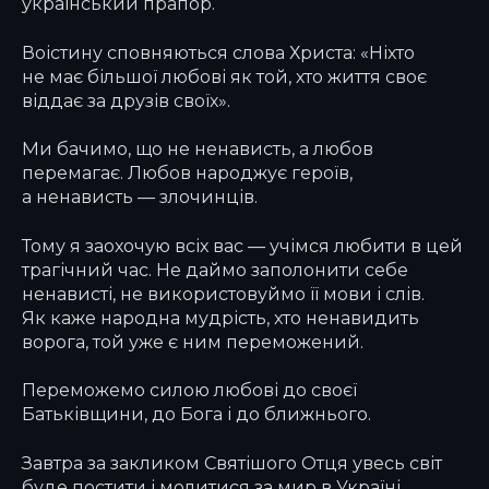
український прапор.
Воістину сповняються слова Христа: «Ніхто
не має більшої любові як той, хто життя своє
віддає за друзів своїх».
Ми бачимо, що не ненависть, а любов
перемагає. Любов народжує героїв,
а ненависть — злочинців.
Тому я заохочую всіх вас — учімся любити в цей
трагічний час. Не даймо заполонити себе
ненависті, не використовуймо її мови і слів.
Як каже народна мудрість, хто ненавидить
ворога, той уже є ним переможений.
Переможемо силою любові до своєї
Батьківщини, до Бога і до ближнього.
Завтра за закликом Святішого Отця увесь світ
буде постити і молитися за мир в Україні.