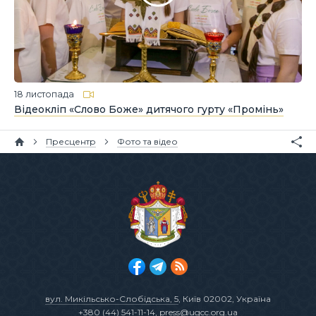
18 листопада
Відеокліп «Слово Боже» дитячого гурту «Промінь»
Пресцентр
Фото та відео
вул. Микільсько-Слобідська, 5
, Київ 02002, Україна
+380 (44) 541-11-14
,
press@ugcc.org.ua