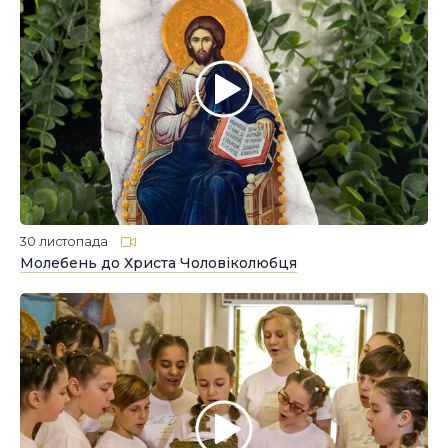
30 листопада
Молебень до Христа Чоловіколюбця