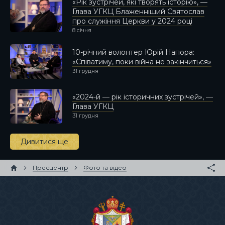
«Рік зустрічей, які творять історію», —
Глава УГКЦ Блаженніший Святослав
про служіння Церкви у 2024 році
8 січня
10-річний волонтер Юрій Напора:
«Співатиму, поки війна не закінчиться»
31 грудня
«2024-й — рік історичних зустрічей», —
Глава УГКЦ
31 грудня
Дивитися ще
Пресцентр
Фото та відео