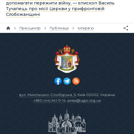
допомагати пережити війну, — єпископ Василь
Тучапець про місії Церкви у прифронтовій
Слобожанщині
Пресцентр
Публікації
Інтерв’ю
вул. Микільсько-Слобідська, 5
, Київ 02002, Україна
+380 (44) 541-11-14
,
press@ugcc.org.ua