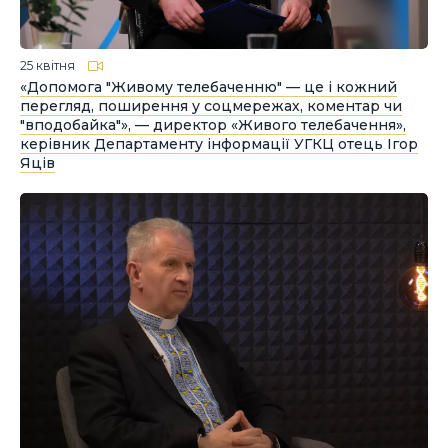
25 квітня
«Допомога "Живому телебаченню" — це і кожний
перегляд, поширення у соцмережах, коментар чи
"вподобайка"», — директор «Живого телебачення»,
керівник Департаменту інформації УГКЦ отець Ігор
Яців