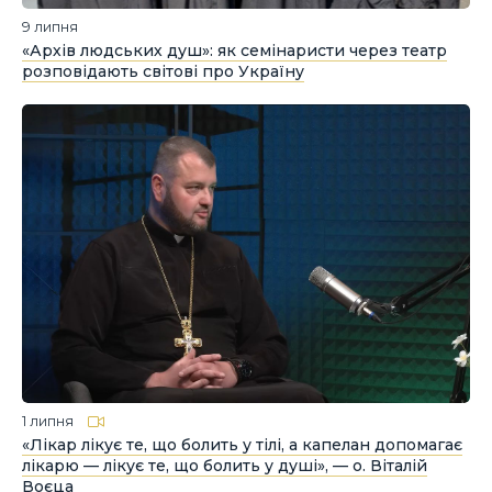
9 липня
«Архів людських душ»: як семінаристи через театр
розповідають світові про Україну
1 липня
«Лікар лікує те, що болить у тілі, а капелан допомагає
лікарю — лікує те, що болить у душі», — о. Віталій
Воєца