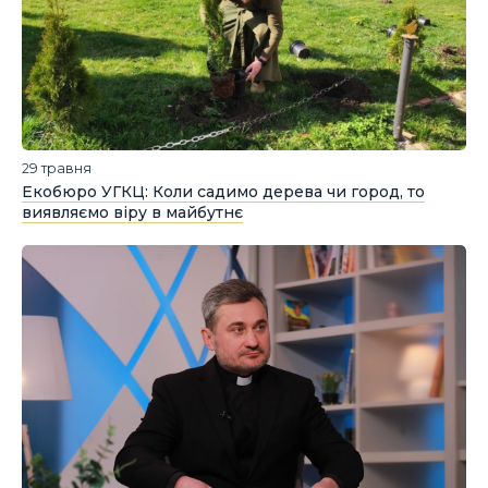
29 травня
Екобюро УГКЦ: Коли садимо дерева чи город, то
виявляємо віру в майбутнє