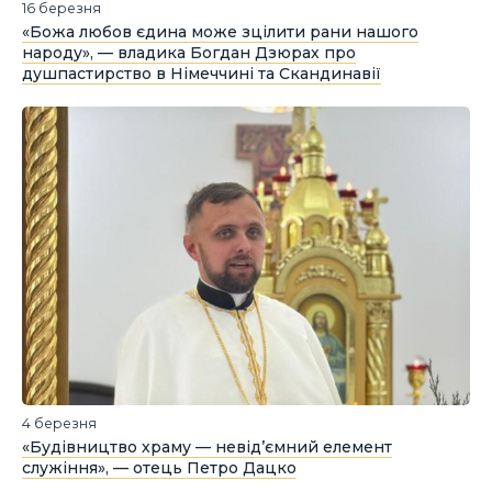
16 березня
«Божа любов єдина може зцілити рани нашого
народу», — владика Богдан Дзюрах про
душпастирство в Німеччині та Скандинавії
4 березня
«Будівництво храму — невідʼємний елемент
служіння», — отець Петро Дацко