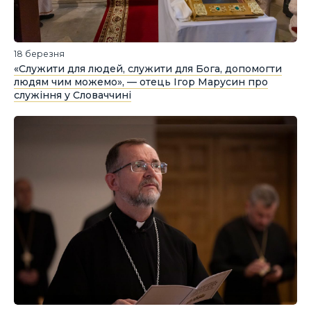
18 березня
«Cлужити для людей, служити для Бога, допомогти
людям чим можемо», — отець Ігор Марусин про
служіння у Словаччині