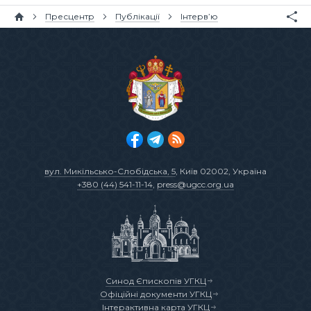
Пресцентр
Публікації
Інтерв’ю
вул. Микільсько-Слобідська, 5
, Київ 02002, Україна
+380 (44) 541-11-14
,
press@ugcc.org.ua
Синод Єпископів УГКЦ
Офіційні документи УГКЦ
Інтерактивна карта УГКЦ