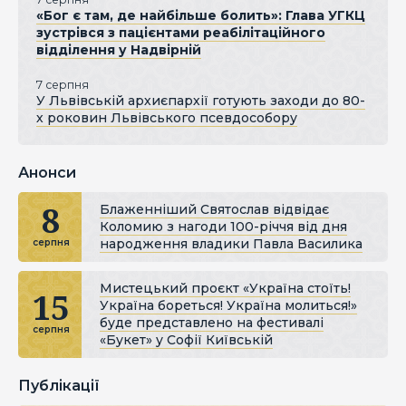
«Бог є там, де найбільше болить»: Глава УГКЦ
зустрівся з пацієнтами реабілітаційного
відділення у Надвірній
7 серпня
У Львівській архиєпархії готують заходи до 80-
х роковин Львівського псевдособору
Анонси
8
Блаженніший Святослав відвідає
Коломию з нагоди 100-річчя від дня
народження владики Павла Василика
серпня
Мистецький проєкт «Україна стоїть!
15
Україна бореться! Україна молиться!»
буде представлено на фестивалі
серпня
«Букет» у Софії Київській
Публікації