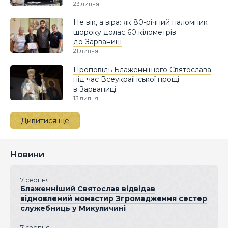
23 липня
Не вік, а віра: як 80-річний паломник
щороку долає 60 кілометрів
до Зарваниці
21 липня
Проповідь Блаженнішого Святослава
під час Всеукраїнської прощі
в Зарваниці
13 липня
Дивитися ще
Новини
7 серпня
Блаженніший Святослав відвідав
відновлений монастир Згромадження сестер
служебниць у Микуличині
7 серпня