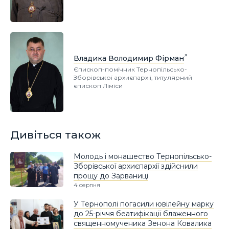
Владика Володимир Фірман
Єпископ-помічник Тернопільсько-
Зборівської архиєпархії, титулярний
єпископ Ліміси
Дивіться також
Молодь і монашество Тернопільсько-
Зборівської архиєпархії здійснили
прощу до Зарваниці
4 серпня
У Тернополі погасили ювілейну марку
до 25-річчя беатифікації блаженного
священномученика Зенона Ковалика