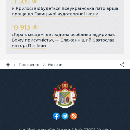
11 305
У Крилосі відбудеться Всеукраїнська патріарша
проща до Галицької чудотворної ікони
10 913
«Гора є місцем, де людина особливо відкриває
Божу присутність», — Блаженніший Святослав
на горі Піп Іван
Пресцентр
Новини
вул. Микільсько-Слобідська, 5
, Київ 02002, Україна