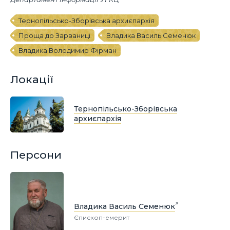
Тернопільсько-Зборівська архиєпархія
Проща до Зарваниці
Владика Василь Семенюк
Владика Володимир Фірман
Локації
Тернопільсько-Зборівська
архиєпархія
Персони
Владика Василь Семенюк
Єпископ-емерит