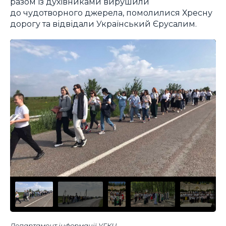
разом із духівниками вирушили
до чудотворного джерела, помолилися Хресну
дорогу та відвідали Український Єрусалим.
Департамент інформації УГКЦ