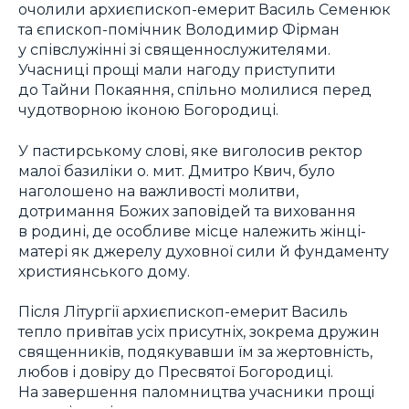
очолили архиєпископ-емерит Василь Семенюк
та єпископ-помічник Володимир Фірман
у співслужінні зі священнослужителями.
Учасниці прощі мали нагоду приступити
до Тайни Покаяння, спільно молилися перед
чудотворною іконою Богородиці.
У пастирському слові, яке виголосив ректор
малої базиліки о. мит. Дмитро Квич, було
наголошено на важливості молитви,
дотримання Божих заповідей та виховання
в родині, де особливе місце належить жінці-
матері як джерелу духовної сили й фундаменту
християнського дому.
Після Літургії архиєпископ-емерит Василь
тепло привітав усіх присутніх, зокрема дружин
священників, подякувавши їм за жертовність,
любов і довіру до Пресвятої Богородиці.
На завершення паломництва учасники прощі