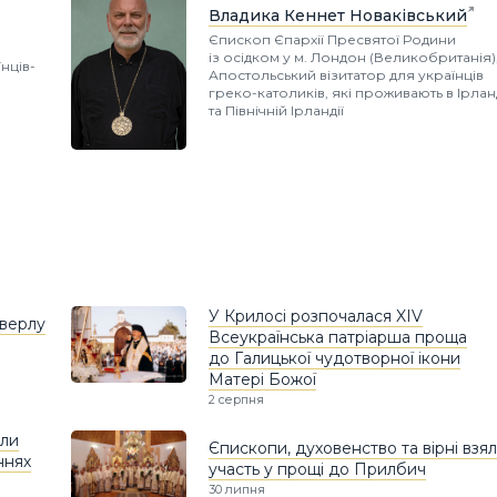
Владика Кеннет Новаківський
Єпископ Єпархії Пресвятої Родини
із осідком у м. Лондон (Великобританія)
нців-
Апостольський візитатор для українців
греко-католиків, які проживають в Ірланд
та Північній Ірландії
У Крилосі розпочалася XIV
оверлу
Всеукраїнська патріарша проща
до Галицької чудотворної ікони
Матері Божої
2 серпня
яли
Єпископи, духовенство та вірні взя
ннях
участь у прощі до Прилбич
30 липня