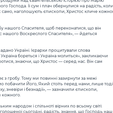
 роздуми над євангельською історією про Марію
о Господа. Її сум і плач обернулися на радість, кол
 Так само, наголошують єпископи, Христос кличе кожно
у нашого Спасителя, щоб переконатися, що він
ос нашого Воскреслого Спасителя», — йдеться
надано Україні. Ієрархи процитували слова
, Україна бореться і Україна молиться», закликаючи
боротися, знаючи, що Христос — серед нас. Він сам
є з гробу. Тому ми повинні зазирнути за межі
о побачити Його, Який стоїть перед нами, лише тоді
аху, зневіри і безнадії», — зазначили єпископи,
 кожного.
ьким народом і спільноті вірних по всьому світі:
олошеної сьогодні, радість, знання, що Господь наш