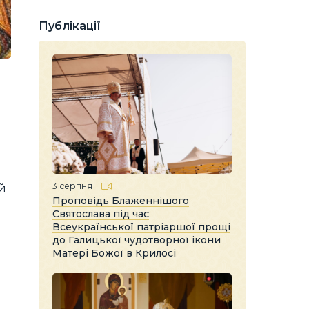
Публікації
3 серпня
ій
Проповідь Блаженнішого
Святослава під час
Всеукраїнської патріаршої прощі
до Галицької чудотворної ікони
Матері Божої в Крилосі