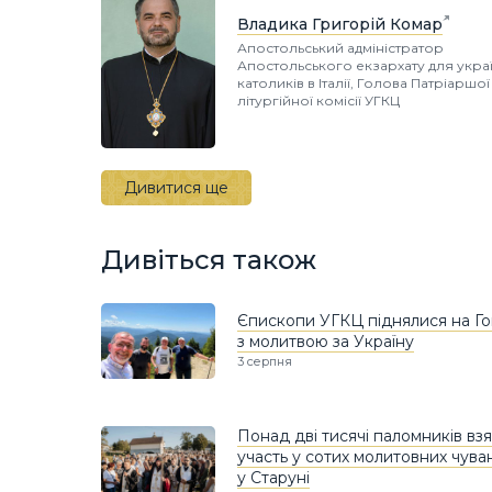
Владика Григорій Комар
Апостольський адміністратор
Апостольського екзархату для украї
католиків в Італії, Голова Патріаршої
літургійної комісії УГКЦ
Дивитися ще
Дивіться також
Єпископи УГКЦ піднялися на Г
з молитвою за Україну
3 серпня
Понад дві тисячі паломників вз
участь у сотих молитовних чува
у Старуні