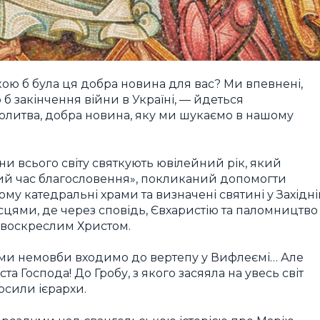
кою б була ця добра новина для вас? Ми впевнені,
б закінчення війни в Україні, — йдеться
 молитва, добра новина, яку ми шукаємо в нашому
и всього світу святкують ювілейний рік, який
ий час благословення», покликаний допомогти
ому катедральні храми та визначені святині у Західн
цями, де через сповідь, Євхаристію та паломництво
з воскреслим Христом.
 ми немовби входимо до вертепу у Вифлеємі… Але
 Господа! До Гробу, з якого засяяла на увесь світ
осили ієрархи.