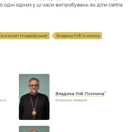
 одні одних у ці часи випробувань як діти світла
ка Кеннет Новаківський
Владика Гліб Лончина
Владика Гліб Лончина
ного
Єпископ-емерит