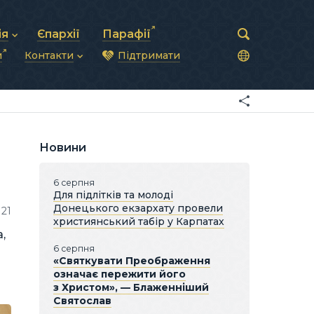
ія
Єпархії
Парафії
и
Контакти
Підтримати
астирська рада
нод
нсово-господарська діяльність
Загальна інформація
ди
ки та комунікації
Глава УГКЦ
ністративні питання
Синоди Єпископів
підрозділи
Трибунал
Патріарша курія
Новини
Єпархії та екзархати
6 серпня
Для підлітків та молоді
Донецького екзархату провели
121
християнський табір у Карпатах
,
6 серпня
«Святкувати Преображення
означає пережити його
з Христом», — Блаженніший
Святослав