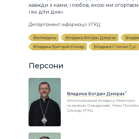
завжди з нами, і любов, якою ми огортаємо
і як діти дня».
Департамент інформації УГКЦ
Великдень
Владика Богдан Дзюрах
Влади
Владика Григорій Комар
Владика Степан Сус
Персони
Владика Богдан Дзюрах
Апостольський екзарх у Німеччині
та країнах Скандинавії, Член Постій
Синоду УГКЦ