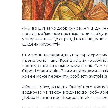
«Ми всі шукаємо добрих новин у ці дні. Я
що для майже всіх нас цією новиною було 
у зверненні. — Це справді наша надія та
щоденному житті».
Єпископи нагадали, що цьогоріч християн
проголосив Папа Франциск, як «особлив
вірним стати «паломниками надії». Саме т
Європі стали ювілейними церквами — міс
кожен може пережити особисту зустріч і
«Коли ми входимо до Ювілейного храму,
водночас ми також входимо до Гробу Христа
Добра Новина про Воскресіння!» — нагол