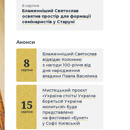
6 серпня
Блаженніший Святослав
освятив простір для формації
семінаристів у Старуні
Анонси
Блаженніший Святослав
8
відвідає Коломию
з нагоди 100-річчя від
дня народження
серпня
владики Павла Василика
Мистецький проєкт
«Україна стоїть! Україна
15
бореться! Україна
молиться!» буде
представлено
серпня
на фестивалі «Букет»
у Софії Київській