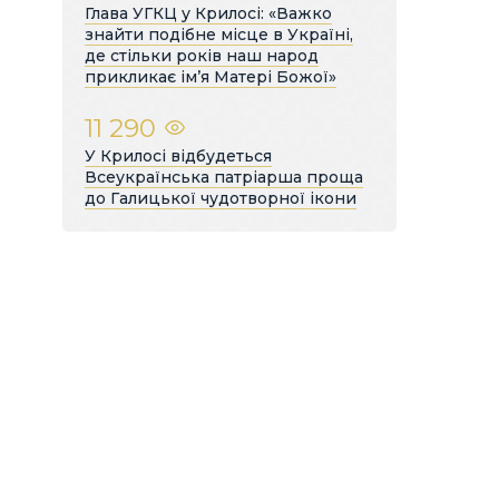
Глава УГКЦ у Крилосі: «Важко
знайти подібне місце в Україні,
де стільки років наш народ
прикликає ім’я Матері Божої»
11 290
У Крилосі відбудеться
Всеукраїнська патріарша проща
до Галицької чудотворної ікони