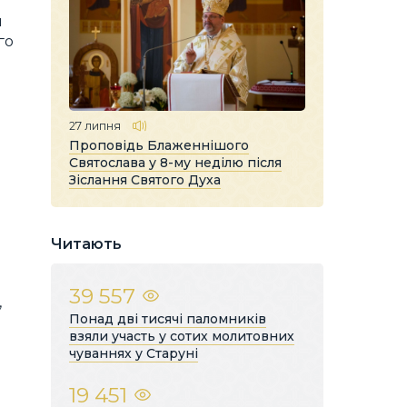
и
го
27 липня
Проповідь Блаженнішого
Святослава у 8-му неділю після
Зіслання Святого Духа
Читають
39 557
,
Понад дві тисячі паломників
взяли участь у сотих молитовних
чуваннях у Старуні
19 451