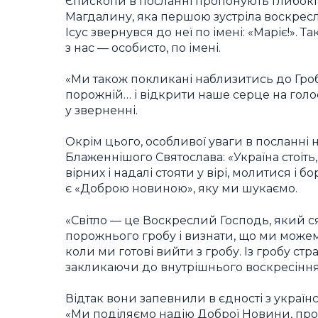
Єпископи в посланні пропонують глибокі
Магдалину, яка першою зустріла воскреслог
Ісус звернувся до неї по імені: «Маріє!».
з нас — особисто, по імені.
«Ми також покликані наблизитись до Гроб
порожній… і відкрити наше серце на гол
у зверненні.
Окрім цього, особливої уваги в посланні 
Блаженнішого Святослава: «Україна стоїть
вірних і надалі стояти у вірі, молитися і 
є «Доброю новиною», яку ми шукаємо.
«Світло — це Воскреслий Господь, який ся
порожнього гробу і визнати, що ми можем
коли ми готові вийти з гробу. Із гробу стр
закликаючи до внутрішнього воскресіння
Відтак вони запевнили в єдності з українс
«Ми поділяємо надію Доброї Новини, прог