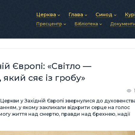
Церква
Глава
Синод
Кур
Пресцентр
Бібліотека
Документ
Про УГКЦ
Блаженніший Святослав
Синод Єпископів
Душп
Історія УГКЦ
Біографія
Архиєрейський Си
Фіна
Новини
Святе Письмо
Структура УГКЦ
Фотографії
Митрополичі Сино
Зв’яз
Анонси
Богослужіння
Майбутнє УГКЦ
Щоденні відеозвернення
Єпископи
Адмі
Публікації
Молитви
Інші 
Історії
Подкасти
ій Європі: «Світло —
Фото та відео
Архів новин (2013–2022)
 який сяє із гробу»
Церкви у Західній Європі звернулися до духовенства
анням, у якому закликали відкрити серце на голос
могу життя над смертю, правди над брехнею, надії