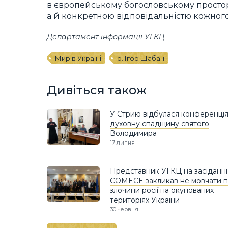
в європейському богословському простор
а й конкретною відповідальністю кожног
Департамент інформації УГКЦ
Мир в Україні
о. Ігор Шабан
Дивіться також
У Стрию відбулася конференція
духовну спадщину святого
Володимира
17 липня
Представник УГКЦ на засіданні
COMECE закликав не мовчати 
злочини росії на окупованих
територіях України
30 червня