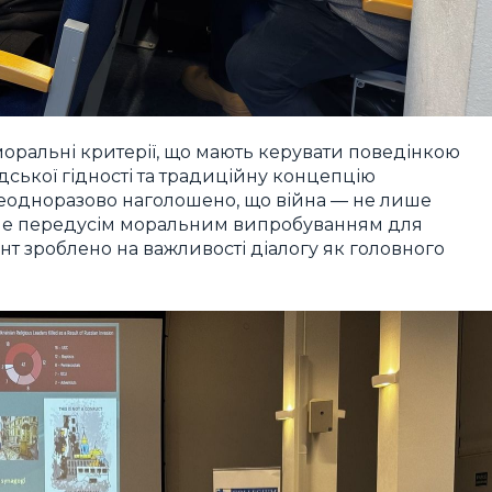
оральні критерії, що мають керувати поведінкою
дської гідності та традиційну концепцію
неодноразово наголошено, що війна — не лише
але передусім моральним випробуванням для
т зроблено на важливості діалогу як головного