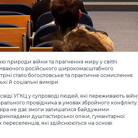
 природи війни та прагнення миру у світлі
триваючого російського широкомасштабного
стрічі стало богословське та практичне осмислення
ькі й соціальні виміри.
освіді УГКЦ у супроводі людей, які переживають війн
морального провідника в умовах збройного конфлікту.
віра не дає змоги залишатися байдужими
прикладами душпастирської опіки, гуманітарної
переселенців, які здійснюються на основі