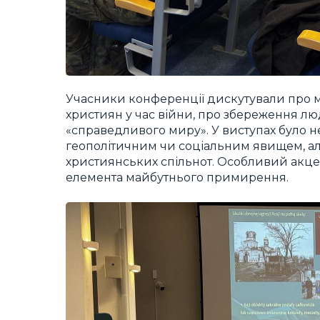
Учасники конференції дискутували про м
християн у час війни, про збереження лю
«справедливого миру». У виступах було 
геополітичним чи соціальним явищем, 
християнських спільнот. Особливий акцен
елемента майбутнього примирення.