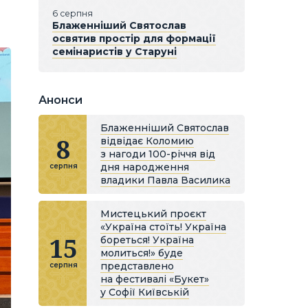
6 серпня
Блаженніший Святослав
освятив простір для формації
семінаристів у Старуні
Анонси
Блаженніший Святослав
8
відвідає Коломию
з нагоди 100-річчя від
дня народження
серпня
владики Павла Василика
Мистецький проєкт
«Україна стоїть! Україна
15
бореться! Україна
молиться!» буде
представлено
серпня
на фестивалі «Букет»
у Софії Київській