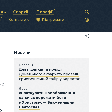
ія
Єпархії
Парафії
и
Контакти
Підтримати
астирська рада
нод
нсово-господарська діяльність
Загальна інформація
ди
ки та комунікації
Глава УГКЦ
ністративні питання
Синоди Єпископів
підрозділи
Трибунал
Патріарша курія
Новини
Єпархії та екзархати
6 серпня
Для підлітків та молоді
Донецького екзархату провели
християнський табір у Карпатах
146
6 серпня
«Святкувати Преображення
означає пережити його
з Христом», — Блаженніший
Святослав
ву