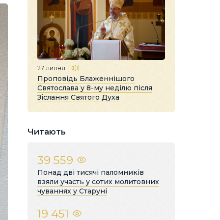
27 липня
Проповідь Блаженнішого
Святослава у 8-му неділю після
Зіслання Святого Духа
Читають
39 559
Понад дві тисячі паломників
взяли участь у сотих молитовних
чуваннях у Старуні
19 451