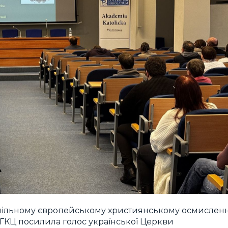
пільному європейському християнському осмисленн
УГКЦ посилила голос української Церкви