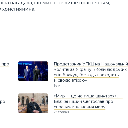
і та нагадала, що мир є не лише прагненням,
о християнина.
 про
Представник УГКЦ на Національній
молитві за Україну: «Коли людських
слів бракує, Господь приходить
зі своєю втіхою»
9 липня
«Мир — це не тиша цвинтаря», —
про
Блаженніший Святослав про
справжнє значення миру
22 травня