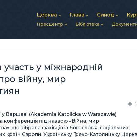
Церква
Глава
Синод
Кур
Пресцентр
Бібліотека
Документ
Про УГКЦ
Блаженніший Святослав
Синод Єпископів
Душп
Історія УГКЦ
Біографія
Архиєрейський Си
Фіна
Новини
Святе Письмо
Структура УГКЦ
Фотографії
Митрополичі Сино
Зв’яз
Анонси
Богослужіння
Майбутнє УГКЦ
Щоденні відеозвернення
Єпископи
Адмі
Публікації
Молитви
Інші 
Історії
Подкасти
 участь у міжнародній
Фото та відео
Архів новин (2013–2022)
про війну, мир
стиян
 у Варшаві (Akademia Katolicka w Warszawie)
 конференція під назвою «Війна, мир
ва», що зібрала фахівців із богослов’я, соціальних
нших країн Європи. Українську Греко-Католицьку Церк