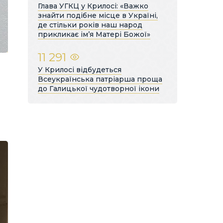
Глава УГКЦ у Крилосі: «Важко
знайти подібне місце в Україні,
де стільки років наш народ
прикликає ім’я Матері Божої»
11 291
У Крилосі відбудеться
Всеукраїнська патріарша проща
до Галицької чудотворної ікони