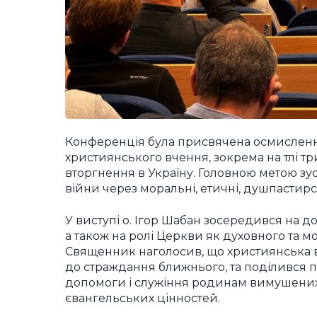
Конференція була присвячена осмисленню
християнського вчення, зокрема на тлі 
вторгнення в Україну. Головною метою зу
війни через моральні, етичні, душпастирс
У виступі о. Ігор Шабан зосередився на д
а також на ролі Церкви як духовного та 
Священник наголосив, що християнська 
до страждання ближнього, та поділився 
допомоги і служіння родинам вимушених 
євангельських цінностей.