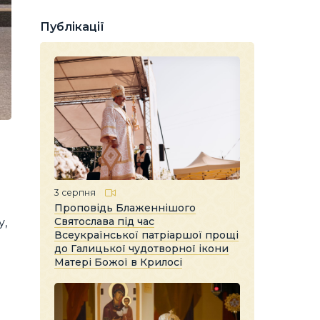
Публікації
3 серпня
Проповідь Блаженнішого
Святослава під час
у,
Всеукраїнської патріаршої прощі
до Галицької чудотворної ікони
Матері Божої в Крилосі