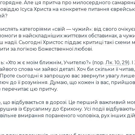
горядне. Але ця притча про милосердного самаряни
дповіддю Ісуса Христа на конкретне питання єврейсь
жий?
мислять категоріями «свій — чужий»: від свого очіку
помоги в найскладніших життєвих обставинах, а чуж
 надії. Сьогодні Христос піддає критиці такі схеми 
ити за логікою Божественної любові.
: «Хто ж є моїм ближнім, Учителю?» (пор.
Лк. 10, 29
).
зайвого слова чи зайвої деталі. Хоч би скільки її чит
 Проте сьогодні я запрошую вас звернути увагу лише 
ключ до її розуміння. Думаю, що кожен із вас, прийш
з перечитає цю притчу.
, що відбувається в дорозі. Це перший важливий мо
рушив із Єрусалиму до Єрихону. Усі події відбуваютьс
овільне вмирання пораненого чоловіка, рух інших дій