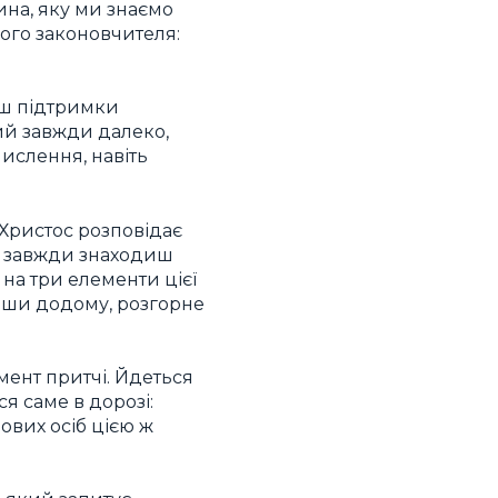
на, яку ми знаємо
кого законовчителя:
єш підтримки
ий завжди далеко,
мислення, навіть
 І Христос розповідає
ав, завжди знаходиш
на три елементи цієї
овши додому, розгорне
мент притчі. Йдеться
я саме в дорозі:
ових осіб цією ж