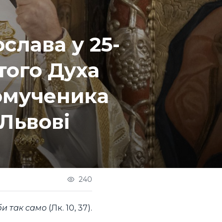
слава у 25-
того Духа
омученика
Львові
240
оби так само
(Лк. 10, 37).