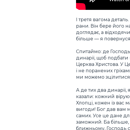
І третя вагома деталь
рани. Він бере його н
доглядає, а відходячи
більше — я повернуся 
Спитаймо: де Господь
динарії, щоб подбати
Церква Христова. У Ц
і не поранених гріхам
ми можемо зцілитися
А де тих два динарії,
казали: кожний віруюч
Хлопці, кожен із вас 
вигоди! Бог дав вам му
самих. Усе це дане д
заможний. Ба більше, 
ближньому, Господь с