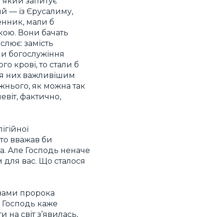
о який запитує
й — із Єрусалиму,
енник, мали б
кою. Вони бачать
слює: замість
ми богослужіння
о крові, то стали б
ля них важливішим
жнього, як можна так
евіт, фактично,
ігійної
 то вважав би
. Але Господь неначе
м для вас. Що сталося
овами пророка
. Господь каже
и на світ з’явилась,