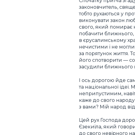
Спочатку притча згад
законовчитель, свяще
тобто рухаються у про
виконувати закон люб
свого, який помирає к
побачити ближнього,
в єрусалимському хра
нечистими і не могли
за порятунок життя. Т
його спотворити — соб
засудили ближнього 
І ось дорогою йде са
та національної ідеї.
неприпустимим, наві
каже до свого народу:
з вами? Мій народ від
Цей рух Господа доро
Єзекиїла, який говори
до свого невірного нар