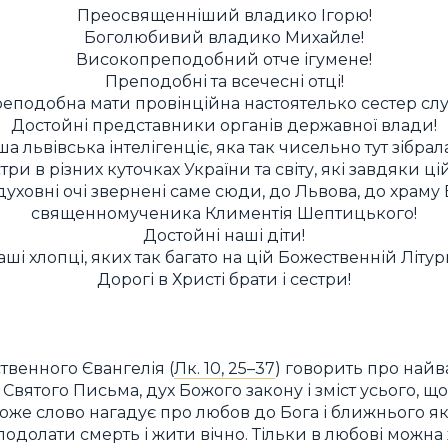
Преосвященніший владико Ігорю!
Боголюбивий владико Михайле!
Високопреподобний отче ігумене!
Преподобні та всечесні отці!
еподобна мати провінційна настоятелько сестер сл
Достойні представники органів державної влади!
а львівська інтелігенціє, яка так чисельно тут зібрал
три в різних куточках України та світу, які завдяки ц
духовні очі звернені саме сюди, до Львова, до храм
священномученика Климентія Шептицького!
Достойні наші діти!
аші хлопці, яких так багато на цій Божественній Літургі
Дорогі в Христі брати і сестри!
твенного Євангелія (
Лк. 10, 25–37
) говорить про най
Святого Письма, дух Божого закону і зміст усього, щ
же слово нагадує про любов до Бога і ближнього як
 подолати смерть і жити вічно. Тільки в любові можна 