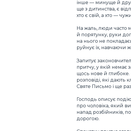
інше — минуще й дру
ще з дитинства, є ві
хто є свій, а хто — чу
На жаль, люди часто 
й порятунку, руки до
на нього не покладаєш
руйнує їх, навчаючи ж
Запитує законовчитель
притчу, у якій немає 
щось нове й глибоке.
розповіді, які дають 
Святе Письмо і ще ра
Господь описує подію
про чоловіка, який ви
напад розбійників, п
дорогою.