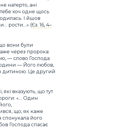
не натерто, ані
 тебе хоч одне щось
родилась. І йшов
ви… рости…» (
Єз. 16, 4–
 що вони були
каже через пророка:
ою, — слово Господа
юдини — Його любов,
єю дитиною. Це другий
які вказують, що тут
ороги: «… Один
його,
ився, що, як каже
в спонукала його
бов Господа спасає