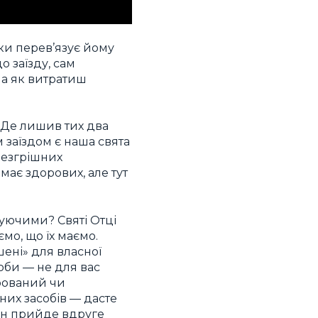
ьки перев’язує йому
о заїзду, сам
, а як витратиш
 Де лишив тих два
 заїздом є наша свята
безгрішних
має здорових, але тут
буючими? Святі Отці
мо, що їх маємо.
шені» для власної
соби — не для вас
арований чи
них засобів — дасте
ін прийде вдруге