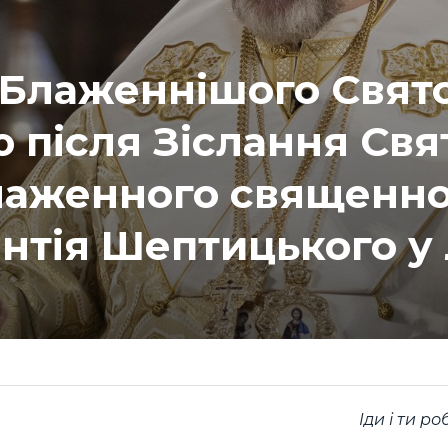
Блаженнішого Свято
ю після Зіслання Свя
Блаженного священн
нтія Шептицького у 
Іди і ти р