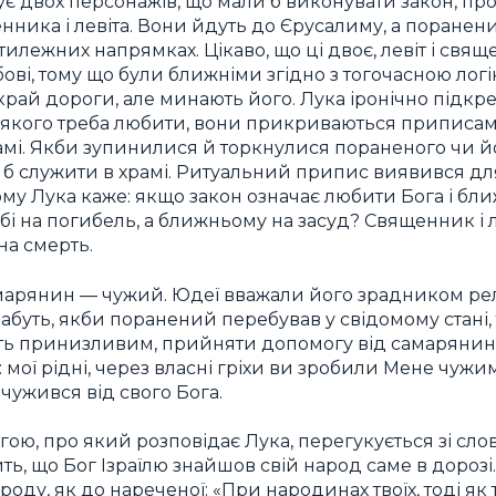
ує двох персонажів, що мали б виконувати закон, пр
нника і левіта. Вони йдуть до Єрусалиму, а поранени
тилежних напрямках. Цікаво, що ці двоє, левіт і свящ
ові, тому що були ближніми згідно з тогочасною логі
рай дороги, але минають його. Лука іронічно підкре
 якого треба любити, вони прикриваються приписа
мі. Якби зупинилися й торкнулися пораненого чи йог
 б служити в храмі. Ритуальний припис виявився д
ому Лука каже: якщо закон означає любити Бога і бли
і на погибель, а ближньому на засуд? Священник і л
на смерть.
марянин — чужий. Юдеї вважали його зрадником рел
 Мабуть, якби поранений перебував у свідомому стані,
ть принизливим, прийняти допомогу від самарянина
 мої рідні, через власні гріхи ви зробили Мене чужи
чужився від свого Бога.
гою, про який розповідає Лука, перегукується зі сл
ть, що Бог Ізраїлю знайшов свій народ саме в дорозі
оду, як до нареченої: «При народинах твоїх, тоді як т