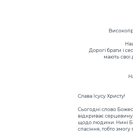
Високопр
Наш
Дорогі брати і сес
мають свої 
Н
Слава Ісусу Христу!
Сьогодні слово Божес
відкриває серцевину 
щодо людини. Нині Бо
спасіння, тобто змогу