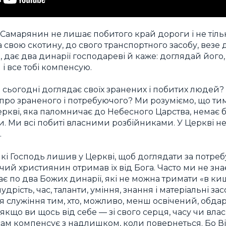
. Самарянин не лишає побитого край дороги і не тіл
а свою скотину, до свого транспортного засобу, везе д
, дає два динарії господареві й каже: доглядай його
і все тобі компенсую.
 сьогодні доглядає своїх зранених і побитих людей?
 про зраненого і потребуючого? Ми розуміємо, що тим
еркві, яка паломничає до Небесного Царства, немає 
и. Ми всі побиті власними розбійниками. У Церкві не
.
 які Господь лишив у Церкві, щоб доглядати за потре
ий християнин отримав їх від Бога. Часто ми не знає
має по два Божих динарії, які не можна тримати «в ки
дрість, час, таланти, уміння, знання і матеріальні за
ля служіння тим, хто, можливо, менш освічений, обд
якщо ви щось від себе — зі свого серця, часу чи влас
ам компенсує з надлишком, коли повернеться. Бо В