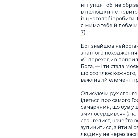
ні пупця тобі не обріз
в пелюшки не повито.
із цього тобі зробити
я мимо тебе й побачив,
7
).
Бог знайшов найостан
знатного походження,
«Я переходив попри те
Бога, — і ти стала Моєю
що охоплює кожного, 
важливий елемент пр
Описуючи рух євангел
ідеться про самого Г
самарянин, що був у д
змилосердився» (Лк. 1
євангелист, начебто 
зупинитися, зійти зі
людину не через заслу