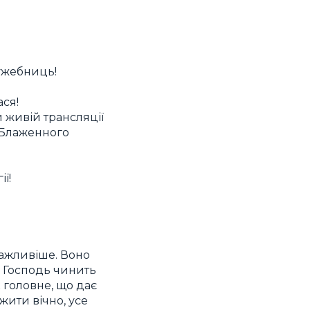
ужебниць!
ася!
ій живій трансляції
у Блаженного
ї!
важливіше. Воно
о Господь чинить
 головне, що дає
жити вічно, усе