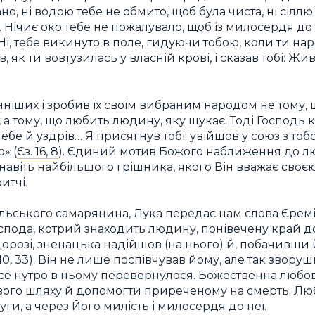
ано, ні водою тебе не обмито, щоб була чиста, ні сіллю 
 Нічиє око тебе не пожалувало, щоб із милосердя до
. Ні, тебе викинуто в поле, гидуючи тобою, коли ти на
 як ти вовтузилась у власній крові, і сказав тобі: Жи
ніших і зробив їх своїм вибраним народом не тому,
 а тому, що любить людину, яку шукає. Тоді Господь 
бе й уздрів… Я присягнув тобі; увійшов у союз з тоб
» (
Єз. 16, 8
). Єдиний мотив Божого наближення до л
навіть найбільшого грішника, якого Він вважає сво
итчі.
ьського самарянина, Лука передає нам слова Єремії, 
оспода, котрий знаходить людину, понівечену край д
орозі, зненацька надійшов (на нього) й, побачивши 
0, 33). Він не лише поспівчував йому, але так зворуш
все нутро в ньому перевернулося. Божественна любо
 свого шляху й допомогти приреченому на смерть. Лю
ги, а через Його милість і милосердя до неї.