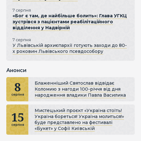
7 серпня
«Бог є там, де найбільше болить»: Глава УГКЦ
зустрівся з пацієнтами реабілітаційного
відділення у Надвірній
7 серпня
У Львівській архиєпархії готують заходи до 80-
х роковин Львівського псевдособору
Анонси
8
Блаженніший Святослав відвідає
Коломию з нагоди 100-річчя від дня
народження владики Павла Василика
серпня
Мистецький проєкт «Україна стоїть!
15
Україна бореться! Україна молиться!»
буде представлено на фестивалі
серпня
«Букет» у Софії Київській