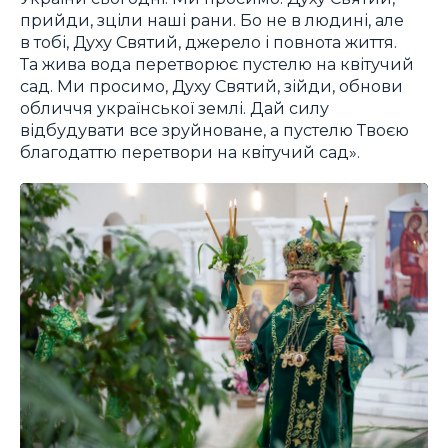
прийди, зціли наші рани. Бо не в людині, але
в тобі, Духу Святий, джерело і повнота життя.
Та жива вода перетворює пустелю на квітучий
сад. Ми просимо, Духу Святий, зійди, обнови
обличчя української землі. Дай силу
відбудувати все зруйноване, а пустелю Твоєю
благодаттю перетвори на квітучий сад».