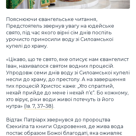
Пояснюючи євангельське читання,
Предстоятель звернув увагу на юдейське
свято, під час якого вірні сім днів поспіль
урочисто приносили воду зі Силоамської
купелі до храму.
«Цікаво, що те свято, яке описує нам євангелист
Іван, називалося святом водних процесій.
Упродовж семи днів воду зі Силоамської купелі
несли до храму, до престолу. А на завершення
тих процесій Христос каже: „Хто спраглий,
нехай прийде до мене і нехай п’є“. Бо кожному,
хто вірує, ріки води живої потечуть із його
нутра»
(Ів. 7, 37–38)
.
Відтак Патріарх звернувся до пророцтва
Єзекиїла та книги Одкровення, де жива вода
постає образом Божої благодаті, яка оживляє