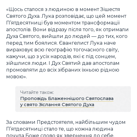
«Щось сталося з людиною в момент Зішестя
Святого Духа. Лука розповідає, що цей момент
П’ятдесятниці був моментом трансформації
апостолів. Вони відразу після того, як отримали
Духа Святого, вийшли до людей — до тих, кого
перед тим боялися. Євангелист Лука наче
вираховує всю географію тогочасного світу,
кажучи, що з усіх народів, які є під сонцем,
зійшлися люди. І Дух Святий дав апостолам
промовляти до всіх зібраних їхньою рідною
мовою».
Читайте також:
Проповідь Блаженнішого Святослава
у свято Зіслання Святого Духа
За словами Предстоятеля, найбільшим чудом
П’ятдесятниці стало те, що кожна людина
почула Боже слово як звернення до себе.