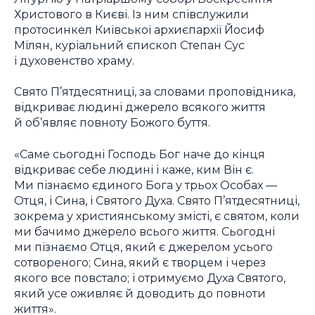
Христового в Києві. Із ним співслужили
протосинкел Київської архиєпархії Йосиф
Мілян, куріальний єпископ Степан Сус
і духовенство храму.
Свято П’ятдесятниці, за словами проповідника,
відкриває людині джерело всякого життя
й об’являє повноту Божого буття.
«Саме сьогодні Господь Бог наче до кінця
відкриває себе людині і каже, ким Він є.
Ми пізнаємо єдиного Бога у трьох Особах —
Отця, і Сина, і Святого Духа. Свято П’ятдесятниці,
зокрема у християнському змісті, є святом, коли
ми бачимо джерело всього життя. Сьогодні
ми пізнаємо Отця, який є джерелом усього
сотвореного; Сина, який є творцем і через
якого все повстало; і отримуємо Духа Святого,
який усе оживляє й доводить до повноти
життя».