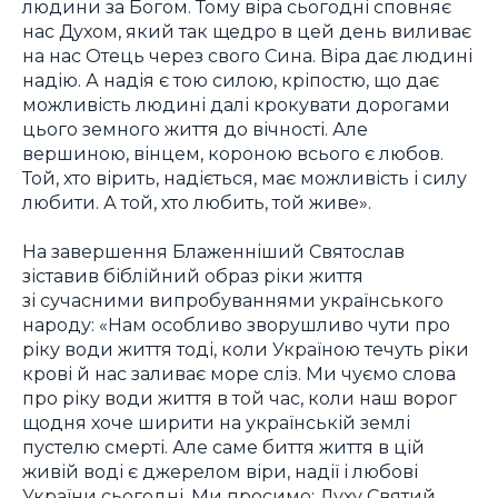
людини за Богом. Тому віра сьогодні сповняє
нас Духом, який так щедро в цей день виливає
на нас Отець через свого Сина. Віра дає людині
надію. А надія є тою силою, кріпостю, що дає
можливість людині далі крокувати дорогами
цього земного життя до вічності. Але
вершиною, вінцем, короною всього є любов.
Той, хто вірить, надіється, має можливість і силу
любити. А той, хто любить, той живе».
На завершення Блаженніший Святослав
зіставив біблійний образ ріки життя
зі сучасними випробуваннями українського
народу: «Нам особливо зворушливо чути про
ріку води життя тоді, коли Україною течуть ріки
крові й нас заливає море сліз. Ми чуємо слова
про ріку води життя в той час, коли наш ворог
щодня хоче ширити на українській землі
пустелю смерті. Але саме биття життя в цій
живій воді є джерелом віри, надії і любові
України сьогодні. Ми просимо: Духу Святий,