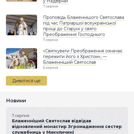
у Надвірній
7 серпня
Проповідь Блаженнішого Святослава
під час Патріаршої всеукраїнської
прощі до Старуні у свято
Преображення Господнього
7 серпня
«Святкувати Преображення означає
пережити його з Христом», —
Блаженніший Святослав
6 серпня
Дивитися ще
Новини
7 серпня
Блаженніший Святослав відвідав
відновлений монастир Згромадження сестер
служебниць у Микуличині