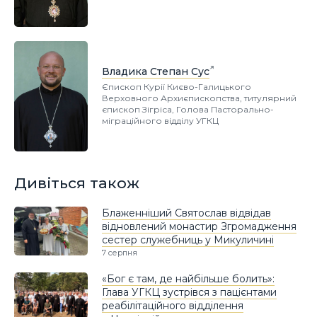
Владика Степан Сус
Єпископ Курії Києво-Галицького
Верховного Архиєпископства, титулярний
єпископ Зігріса, Голова Пасторально-
міграційного відділу УГКЦ
Дивіться також
Блаженніший Святослав відвідав
відновлений монастир Згромадження
сестер служебниць у Микуличині
7 серпня
«Бог є там, де найбільше болить»:
Глава УГКЦ зустрівся з пацієнтами
реабілітаційного відділення