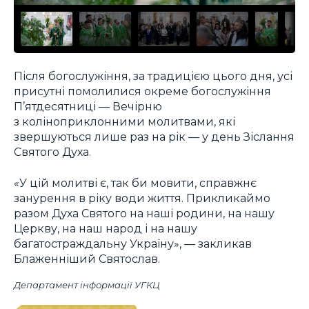
Після богослужіння, за традицією цього дня, усі
присутні помолилися окреме богослужіння
П’ятдесятниці — Вечірню
з коліноприклонними молитвами, які
звершуються лише раз на рік — у день Зіслання
Святого Духа.
«У цій молитві є, так би мовити, справжнє
занурення в ріку води життя. Прикликаймо
разом Духа Святого на наші родини, на нашу
Церкву, на наш народ і на нашу
багатостраждальну Україну», — закликав
Блаженніший Святослав.
Департамент інформації УГКЦ