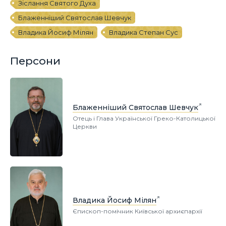
Зіслання Святого Духа
Блаженніший Святослав Шевчук
Владика Йосиф Мілян
Владика Степан Сус
Персони
Блаженніший Святослав Шевчук
Отець і Глава Української Греко-Католицької
Церкви
Владика Йосиф Мілян
Єпископ-помічник Київської архиєпархії