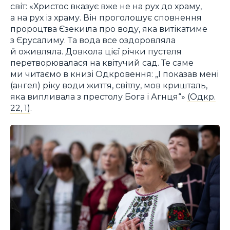
світ: «Христос вказує вже не на рух до храму,
а на рух із храму. Він проголошує сповнення
пророцтва Єзекиїла про воду, яка витікатиме
з Єрусалиму. Та вода все оздоровляла
й оживляла. Довкола цієї річки пустеля
перетворювалася на квітучий сад. Те саме
ми читаємо в книзі Одкровення: „І показав мені
(ангел) ріку води життя, світлу, мов кришталь,
яка випливала з престолу Бога і Агнця“»
(Одкр.
22, 1)
.