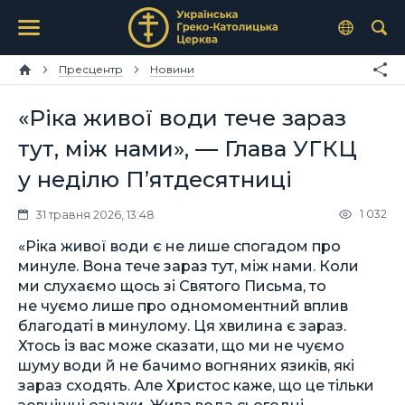
Пресцентр
Новини
«Ріка живої води тече зараз
тут, між нами», — Глава УГКЦ
у неділю П’ятдесятниці
1 032
31 травня 2026, 13:48
«Ріка живої води є не лише спогадом про
минуле. Вона тече зараз тут, між нами. Коли
ми слухаємо щось зі Святого Письма, то
не чуємо лише про одномоментний вплив
благодаті в минулому. Ця хвилина є зараз.
Хтось із вас може сказати, що ми не чуємо
шуму води й не бачимо вогняних язиків, які
зараз сходять. Але Христос каже, що це тільки
зовнішні ознаки. Жива вода сьогодні