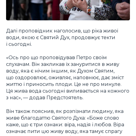
Далі проповідник наголосив, що ріка живої
води, якою є Святий Дух, продовжує текти
і сьогодні.
«Ось про що проповідував Петро своїм
слухачам. Він закликав їх зануритися в живу
воду, яка є нічим іншим, як Духом Святим,
що оздоровлює, оживляє, наповнює, дає зміст
життю і приносить плоди. Це не про минуле.
Ця жива вода сьогодні виливається на кожного
з нас», — додав Предстоятель.
Він також пояснив, як розпізнати людину, яка
живе благодаттю Святого Духа: «Боже слово
каже, що є три ознаки: віра, надія і любов. Віра
означає пити цю живу воду, яка тамує спрагу