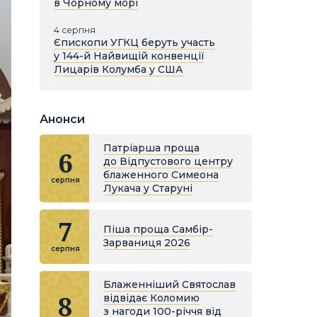
в Чорному морі
4 серпня
Єпископи УГКЦ беруть участь
у 144-й Найвищій конвенції
Лицарів Колумба у США
Анонси
Патріарша проща
6
до Відпустового центру
блаженного Симеона
серпня
Лукача у Старуні
7
Піша проща Самбір-
Зарваниця 2026
серпня
Блаженніший Святослав
8
відвідає Коломию
з нагоди 100-річчя від