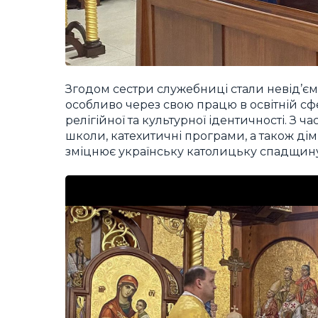
Згодом сестри служебниці стали невід’єм
особливо через свою працю в освітній сф
релігійної та культурної ідентичності. З
школи, катехитичні програми, а також дім 
зміцнює українську католицьку спадщин