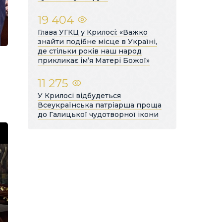
19 404
Глава УГКЦ у Крилосі: «Важко
знайти подібне місце в Україні,
де стільки років наш народ
прикликає ім’я Матері Божої»
11 275
У Крилосі відбудеться
Всеукраїнська патріарша проща
до Галицької чудотворної ікони