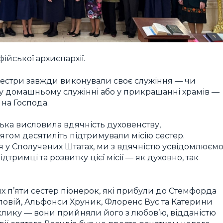
йської архиєпархії.
 сестри завжди виконували своє служіння — чи
і, у домашньому служінні або у прикрашанні храмів —
 на Господа.
цька висловила вдячність духовенству,
ягом десятиліть підтримували місію сестер.
 у Сполучених Штатах, ми з вдячністю усвідомлюємо
ідтримці та розвитку цієї місії — як духовно, так
х п’яти сестер піонерок, які прибули до Стемфорда
 Соловій, Альфонси Хруник, Флоренс Вус та Катерини
оклику — вони прийняли його з любов’ю, відданістю