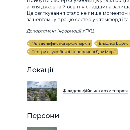
Прибуття сестер служебниць у 1935 році 
а їхня духовна й освітня спадщина залиша
Це святкування стало не лише моментом р
за невтомну працю сестер у Стемфорді та
Департамент інформації УГКЦ
Філадельфійська архиєпархія
Владика Борис 
Сестри служебниці Непорочної Діви Марії
Локації
Філадельфійська архиєпархія
Персони