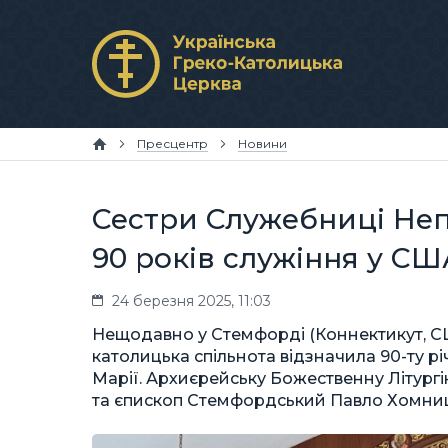
Пресцентр
Новини
Сестри Служебниці Неп
90 років служіння у СШ
24 березня 2025, 11:03
Нещодавно у Стемфорді (Коннектикут, США
католицька спільнота відзначила 90-ту 
Марії. Архиєрейську Божественну Літург
та єпископ Стемфордський Павло Хомни