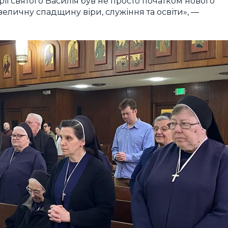
рії святого Василія був не просто початком нового
 величну спадщину віри, служіння та освіти», —