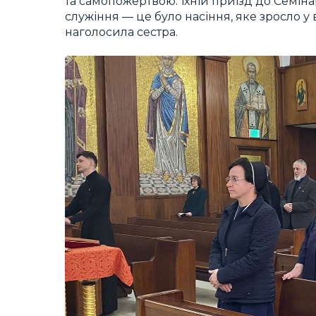
та самопожертвою. Їхній приїзд до Семіна
служіння — це було насіння, яке зросло у
наголосила сестра.