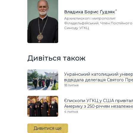
Владика Борис Ґудзяк
Архиєпископ і митрополит
Філадельфійський, Член Постійного
Синоду УГКЦ
Дивіться також
Український католицький уніве
відвідала делегація Святого Пр
18 липня
Єпископи УГКЦ у США привіта
Америку з 250-річчям незалежно
4 липня
Дивитися ще