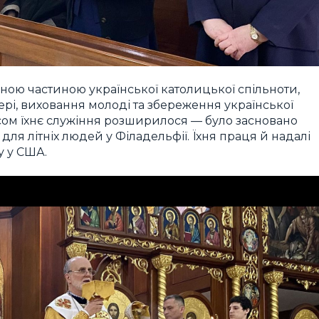
ною частиною української католицької спільноти,
ері, виховання молоді та збереження української
 часом їхнє служіння розширилося — було засновано
для літніх людей у Філадельфії. Їхня праця й надалі
у у США.