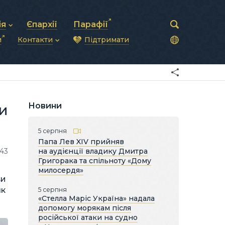
ія
Єпархії
Парафії
и
Контакти
Підтримати
астирська рада
нод
нсово-господарська діяльність
Загальна інформація
ди
ки та комунікації
Глава УГКЦ
ністративні питання
Синоди Єпископів
підрозділи
Трибунал
Патріарша курія
Новини
и
Єпархії та екзархати
5 серпня
Папа Лев XIV прийняв
143
на аудієнції владику Дмитра
Григорака та спільноту «Дому
милосердя»
ви
як
5 серпня
«Стелла Маріс Україна» надала
допомогу морякам після
російської атаки на судно