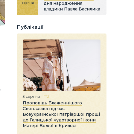
дня народження
серпня
владики Павла Василика
Публікації
,
3 серпня
Проповідь Блаженнішого
Святослава під час
Всеукраїнської патріаршої прощі
до Галицької чудотворної ікони
Матері Божої в Крилосі