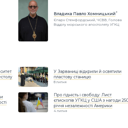
Владика Павло Хомницький
Єпарх Стемфордський, ЧСВВ, Голова
Відділу морського апостоляту УГКЦ
рситет
У Зарваниці відкрили й освятили
естолу
пластову станицю
8 липня
Про гідність і свободу: Лист
ли
єпископів УГКЦ у США з нагоди 25
сті
річчя незалежності Америки
4 липня