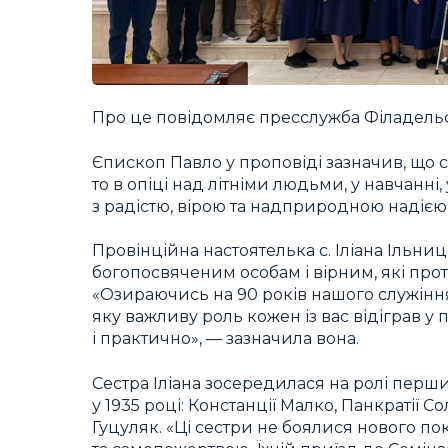
Про це повідомляє пресслужба Філадельфі
Єпископ Павло у проповіді зазначив, що
то в опіці над літніми людьми, у навчанн
з радістю, вірою та надприродною надією
Провінційна настоятелька с. Іліана Ільни
богопосвяченим особам і вірним, які прот
«Озираючись на 90 років нашого служіння
яку важливу роль кожен із вас відіграв у п
і практично», — зазначила вона.
Сестра Іліана зосередилася на ролі перши
у 1935 році: Констанції Малко, Панкратії
Гуцуляк. «Ці сестри не боялися нового п