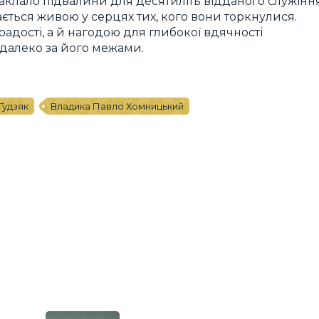
заклало підвалини для десятиліть відданого служіння
ється живою у серцях тих, кого вони торкнулися.
адості, а й нагодою для глибокої вдячності
 далеко за його межами.
Ґудзяк
Владика Павло Хомницький