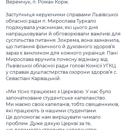
Веремчук, п. Роман Корж.
Заступниця керуючими справами Львівської
обласної ради п. Мирослава Туркало
подякувала учасникам, які цього дня
напрацьовували й обговорювали важливі для
суспільства питання. Зокрема, вона зазначила,
що питання фізичного й духовного здоров’я
зараз є викликом для кожного українця. Пані
Мирослава вручила почесну відзнаку від
Львівської обласної ради голові Комісії УГКЦ
у справах душпастирства охорони здоров’я с.
Севастіані Карвацькій.
«Ми тісно працюємо з Церквою. У нас було
започатковане студентське капеланство.
Ми маємо своїх капеланів, тобто священників,
які працюють із нашими студентами.
Це допомогає нам вирішувати чимало
проблем. Дуже дякую Церкві за те,
що допомогла створити капеланство