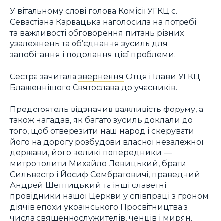
У вітальному слові голова Комісії УГКЦ с.
Севастіана Карвацька наголосила на потребі
та важливості обговорення питань різних
узалежнень та об’єднання зусиль для
запобігання і подолання цієї проблеми.
Сестра зачитала
звернення
Отця і Глави УГКЦ
Блаженнішого Святослава до учасників.
Предстоятель відзначив важливість форуму, а
також нагадав, як багато зусиль доклали до
того, щоб отверезити наш народ і скерувати
його на дорогу розбудови власної незалежної
держави, його великі попередники —
митрополити Михайло Левицький, брати
Сильвестр і Йосиф Сембратовичі, праведний
Андрей Шептицький та інші славетні
провідники нашої Церкви у співпраці з гроном
діячів епохи українського Просвітництва з
числа священнослужителів, ченців і мирян.