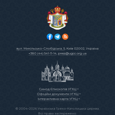
вул. Микільсько-Слобідська, 5
, Київ 02002, Україна
+380 (44) 541-11-14
,
press@ugcc.org.ua
Синод Єпископів УГКЦ
Офіційні документи УГКЦ
Інтерактивна карта УГКЦ
© 2004–2026 Українська Греко-Католицька Церква.
Всі права застережено.