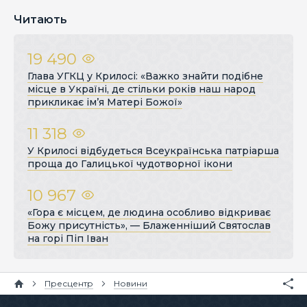
Читають
19 490
Глава УГКЦ у Крилосі: «Важко знайти подібне
місце в Україні, де стільки років наш народ
прикликає ім’я Матері Божої»
11 318
У Крилосі відбудеться Всеукраїнська патріарша
проща до Галицької чудотворної ікони
10 967
«Гора є місцем, де людина особливо відкриває
Божу присутність», — Блаженніший Святослав
на горі Піп Іван
Пресцентр
Новини