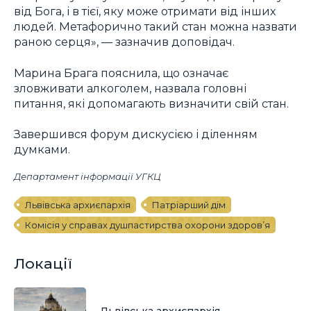
від Бога, і в тієї, яку може отримати від інших
людей. Метафорично такий стан можна назвати
раною серця», — зазначив доповідач.
Марина Брага пояснила, що означає
зловживати алкоголем, назвала головні
питання, які допомагають визначити свій стан.
Завершився форум дискусією і діленням
думками.
Департамент інформації УГКЦ
Львівська архиєпархія
Патріарший дім
Комісія у справах душпастирства охорони здоров’я
Локації
Львівська архиєпархія