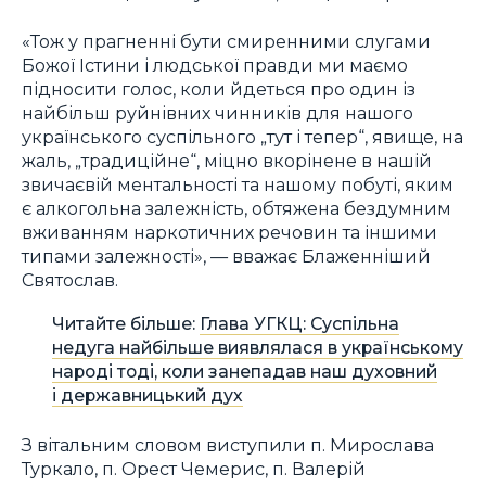
«Тож у прагненні бути смиренними слугами
Божої Істини і людської правди ми маємо
підносити голос, коли йдеться про один із
найбільш руйнівних чинників для нашого
українського суспільного „тут і тепер“, явище, на
жаль, „традиційне“, міцно вкорінене в нашій
звичаєвій ментальності та нашому побуті, яким
є алкогольна залежність, обтяжена бездумним
вживанням наркотичних речовин та іншими
типами залежності», — вважає Блаженніший
Святослав.
Читайте більше:
Глава УГКЦ: Суспільна
недуга найбільше виявлялася в українському
народі тоді, коли занепадав наш духовний
і державницький дух
З вітальним словом виступили п. Мирослава
Туркало, п. Орест Чемерис, п. Валерій