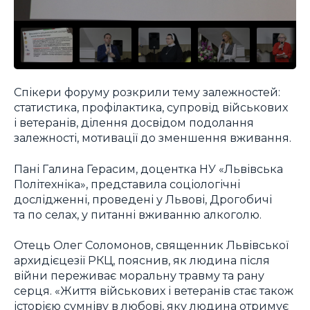
Спікери форуму розкрили тему залежностей:
статистика, профілактика, супровід військових
і ветеранів, ділення досвідом подолання
залежності, мотивації до зменшення вживання.
Пані Галина Герасим, доцентка НУ «Львівська
Політехніка», представила соціологічні
дослідженні, проведені у Львові, Дрогобичі
та по селах, у питанні вживанню алкоголю.
Отець Олег Соломонов, священник Львівської
архидієцезії РКЦ, пояснив, як людина після
війни переживає моральну травму та рану
серця. «Життя військових і ветеранів стає також
історією сумніву в любові, яку людина отримує