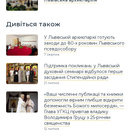
Дивіться також
У Львівській архиєпархії готують
заходи до 80-х роковин Львівського
псевдособору
7 серпня
Підтримка покликань: у Львівській
духовній семінарії відбулося перше
засідання Стипендійної ради
21 липня
«Ваші численні публікації та книжки
допомогли вірним глибше відкрити
безмежність Божого милосердя», —
Глава УГКЦ привітав владику
Володимира Груцу з 25-річчям
священства
12 липня