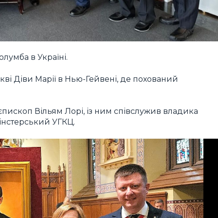
лумба в Україні.
ркві Діви Марії в Нью-Гейвені, де похований
пископ Вільям Лорі, із ним співслужив владика
інстерський УГКЦ.