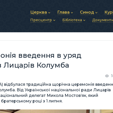
Церква
Глава
Синод
Кур
Пресцентр
Бібліотека
Документ
Про УГКЦ
Блаженніший Святослав
Синод Єпископів
Душп
Історія УГКЦ
Біографія
Архиєрейський Си
Фіна
Новини
Святе Письмо
Структура УГКЦ
Фотографії
Митрополичі Сино
Зв’яз
Анонси
Богослужіння
Майбутнє УГКЦ
Щоденні відеозвернення
Єпископи
Адмі
Публікації
Молитви
Інші 
Історії
Подкасти
онія введення в уряд
Фото та відео
Архів новин (2013–2022)
в Лицарів Колумба
1
ША) відбулася традиційна щорічна церемонія введен
олумба. Від Української національної ради Лицарів
Національний делегат Микола Мостов’як, який
братерському році з 1 липня.