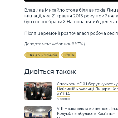
Владика Михайло стояв біля витоків Лица
ініціації, яка 21 травня 2013 року прийн
був і новообраний Національний делегат
Після церемонії розпочалася робоча сесі
Департамент інформації УГКЦ
Лицарі Колумба
США
Дивіться також
Єпископи УГКЦ беруть участь у
Найвищій конвенції Лицарів Ко
у США
4 серпня
VIII Національна конвенція Лиц
Колумба відбулася в Кам’янці-