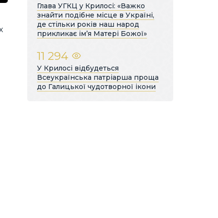
Глава УГКЦ у Крилосі: «Важко
знайти подібне місце в Україні,
де стільки років наш народ
х
прикликає ім’я Матері Божої»
11 294
У Крилосі відбудеться
Всеукраїнська патріарша проща
до Галицької чудотворної ікони