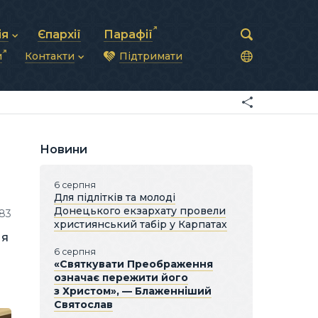
ія
Єпархії
Парафії
и
Контакти
Підтримати
астирська рада
нод
нсово-господарська діяльність
Загальна інформація
ди
ки та комунікації
Глава УГКЦ
ністративні питання
Синоди Єпископів
підрозділи
Трибунал
Патріарша курія
Новини
Єпархії та екзархати
6 серпня
Для підлітків та молоді
Донецького екзархату провели
83
християнський табір у Карпатах
ня
6 серпня
«Святкувати Преображення
означає пережити його
з Христом», — Блаженніший
Святослав