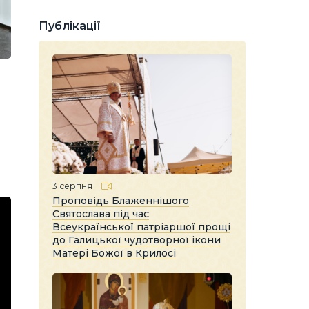
Публікації
3 серпня
Проповідь Блаженнішого
Святослава під час
Всеукраїнської патріаршої прощі
до Галицької чудотворної ікони
Матері Божої в Крилосі