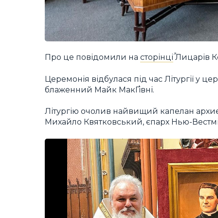
Про це повідомили на
сторінці
Лицарів Ко
Церемонія відбулася під час Літургії у це
блаженний Майк МакҐівні.
Літургію очолив найвищий капелан архиє
Михайло Квятковський, єпарх Нью-Вестм