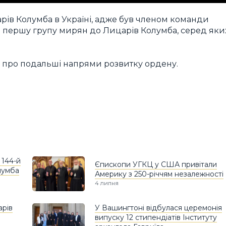
рів Колумба в Україні, адже був членом команди
яла першу групу мирян до Лицарів Колумба, серед яки
.
я про подальші напрями розвитку ордену.
 144-й
Єпископи УГКЦ у США привітали
лумба
Америку з 250-річчям незалежності
4 липня
арів
У Вашингтоні відбулася церемонія
випуску 12 стипендіатів Інституту