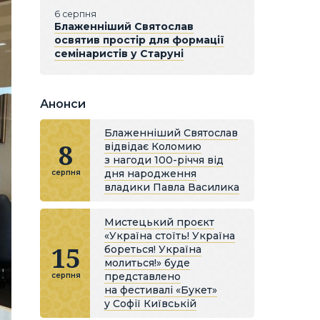
6 серпня
Блаженніший Святослав
освятив простір для формації
семінаристів у Старуні
Анонси
Блаженніший Святослав
8
відвідає Коломию
з нагоди 100-річчя від
дня народження
серпня
владики Павла Василика
Мистецький проєкт
«Україна стоїть! Україна
15
бореться! Україна
молиться!» буде
представлено
серпня
на фестивалі «Букет»
у Софії Київській