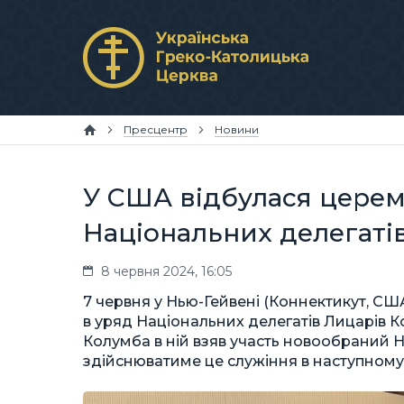
Пресцентр
Новини
У США відбулася церем
Національних делегаті
8 червня 2024, 16:05
7 червня у Нью-Гейвені (Коннектикут, С
в уряд Національних делегатів Лицарів К
Колумба в ній взяв участь новообраний 
здійснюватиме це служіння в наступному 