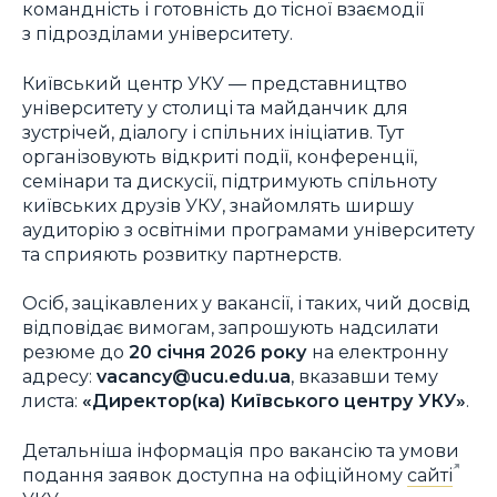
командність і готовність до тісної взаємодії
з підрозділами університету.
Київський центр УКУ — представництво
університету у столиці та майданчик для
зустрічей, діалогу і спільних ініціатив. Тут
організовують відкриті події, конференції,
семінари та дискусії, підтримують спільноту
київських друзів УКУ, знайомлять ширшу
аудиторію з освітніми програмами університету
та сприяють розвитку партнерств.
Осіб, зацікавлених у вакансії, і таких, чий досвід
відповідає вимогам, запрошують надсилати
резюме до
20 січня 2026 року
на електронну
адресу:
vacancy@ucu.edu.ua
, вказавши тему
листа:
«Директор(ка) Київського центру УКУ»
.
Детальніша інформація про вакансію та умови
подання заявок доступна на офіційному
сайті