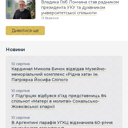
Владика Гліб Лончина став радником
президента УКУ та духівником
університетської спільноти
13 березня
Дивитися ще
Новини
10 серпня
Кардинал Микола Бичок відвідав Музейно-
меморіальний комплекс «Рідна хата» ім.
Патріярха Йосифа Сліпого
10 серпня
У Підгірцях відбувся з’їзд представниць 84
спільнот «Матері в молитві» Сокальсько-
Жовківської єпархії
10 серпня
В Аргентині парафія УГКЦ відзначила 60-річчя