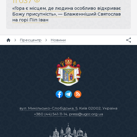
11 037
«Гора є місцем, де людина особливо відкриває
Божу присутність», — Блаженніший Святослав
на горі Піп Іван
Пресцентр
Новини
вул. Микільсько-Слобідська, 5
, Київ 02002, Україна
+380 (44) 541-11-14
,
press@ugcc.org.ua