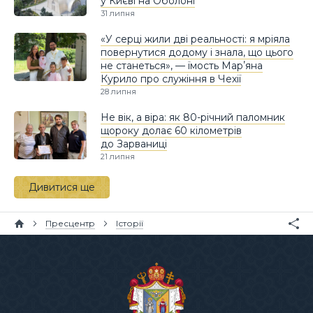
у Києві на Оболоні
31 липня
«У серці жили дві реальності: я мріяла
повернутися додому і знала, що цього
не станеться», — їмость Марʼяна
Курило про служіння в Чехії
28 липня
Не вік, а віра: як 80-річний паломник
щороку долає 60 кілометрів
до Зарваниці
21 липня
Дивитися ще
Пресцентр
Історії