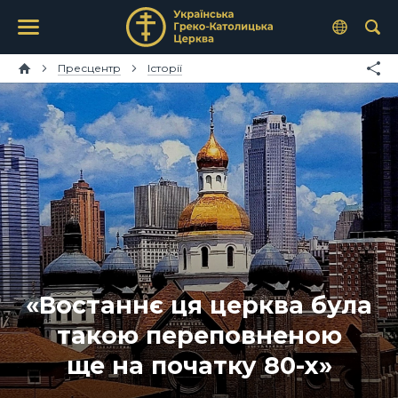
Пресцентр
Історії
«Востаннє ця церква була
такою переповненою
ще на початку 80-х»