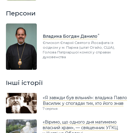
Персони
Владика Богдан Данило
Єпископ Єпархії Святого Йосафата із
осідком у м. Парма (штат Огайо, США),
Голова Патріаршої комісії у справах
духовенства
Інші історії
«Я завжди був вільний»: владика Павло
Василик у спогадах тих, хто його знав
7 серпня
«Віримо, що одного дня матимемо
власний храм», — священник УГКЦ