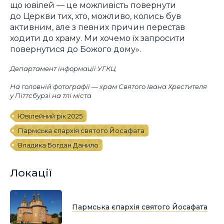
що ювілей — це можливість повернути
до Церкви тих, хто, можливо, колись був
активним, але з певних причин перестав
ходити до храму. Ми хочемо їх запросити
повернутися до Божого дому».
Департамент інформації УГКЦ
На головній фотографії — храм Святого Івана Хрестителя
у Піттсбурзі на тлі міста
Ювілейний рік 2025
Пармська єпархія святого Йосафата
Владика Богдан Данило
Локації
Пармська єпархія святого Йосафата