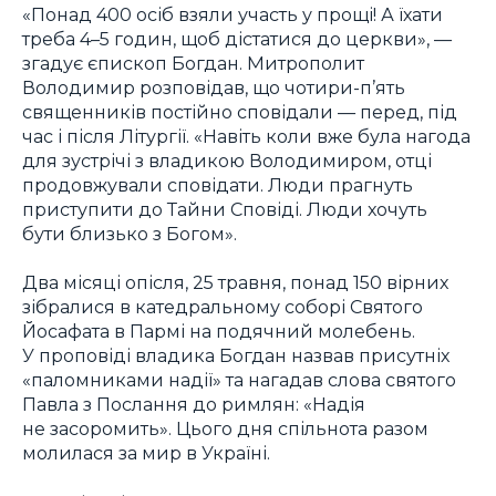
«Понад 400 осіб взяли участь у прощі! А їхати
треба 4–5 годин, щоб дістатися до церкви», —
згадує єпископ Богдан. Митрополит
Володимир розповідав, що чотири-п’ять
священників постійно сповідали — перед, під
час і після Літургії. «Навіть коли вже була нагода
для зустрічі з владикою Володимиром, отці
продовжували сповідати. Люди прагнуть
приступити до Тайни Сповіді. Люди хочуть
бути близько з Богом».
Два місяці опісля, 25 травня, понад 150 вірних
зібралися в катедральному соборі Святого
Йосафата в Пармі на подячний молебень.
У проповіді владика Богдан назвав присутніх
«паломниками надії» та нагадав слова святого
Павла з Послання до римлян: «Надія
не засоромить». Цього дня спільнота разом
молилася за мир в Україні.