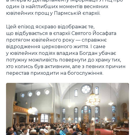
один із найглибших моментів весняних
ювілейних прощ у Пармській єпархії.
Цей епізод яскраво відображає те,
що відбувається в єпархії Святого Йосафата
протягом ювілейного року — справжнє
відродження церковного життя. І саме
у ювілейних подіях владика Богдан убачає
потужну можливість повернути до храму тих,
хто колись був активним, але з певних причин
перестав приходити на богослужіння.