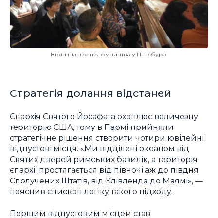
Вірні під час паломництва у Піттсбурзі
Стратегія долання відстаней
Єпархія Святого Йосафата охоплює величезну
територію США, тому в Пармі прийняли
стратегічне рішення створити чотири ювілейні
відпустові місця. «Ми відділені океаном від
Святих дверей римських базилік, а територія
єпархії простягається від півночі аж до півдня
Сполучених Штатів, від Клівленда до Маямі», —
пояснив єпископ логіку такого підходу.
Першим відпустовим місцем став