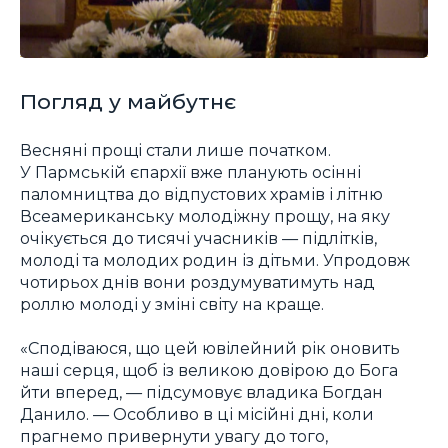
Погляд у майбутнє
Весняні прощі стали лише початком.
У Пармській єпархії вже планують осінні
паломництва до відпустових храмів і літню
Всеамериканську молодіжну прощу, на яку
очікується до тисячі учасників — підлітків,
молоді та молодих родин із дітьми. Упродовж
чотирьох днів вони роздумуватимуть над
роллю молоді у зміні світу на краще.
«Сподіваюся, що цей ювілейний рік оновить
наші серця, щоб із великою довірою до Бога
йти вперед, — підсумовує владика Богдан
Данило. — Особливо в ці місійні дні, коли
прагнемо привернути увагу до того,