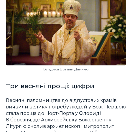
Владика Богдан Данило
Три весняні прощі: цифри
Весняні паломництва до відпустових храмів
виявили велику потребу людей у Бозі. Першою
стала проща до Норт-Порта у Флориді
8 березня, де Архиєрейську Божественну
Літургію очолив архиєпископ і митрополит