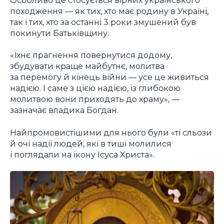
походження — як тих, хто має родину в Україні,
так і тих, хто за останні 3 роки змушений був
покинути Батьківщину.
«Їхнє прагнення повернутися додому,
збудувати краще майбутнє, молитва
за перемогу й кінець війни — усе це живиться
надією. І саме з цією надією, із глибокою
молитвою вони приходять до храму», —
зазначає владика Богдан.
Найпромовистішими для нього були «ті сльози
й очі надії людей, які в тиші молилися
і поглядали на ікону Ісуса Христа».