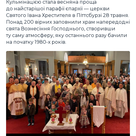
Кульмінацією стала весняна проща
до найстарішої парафії єпархії — церкви
Святого Івана Хрестителя в Піттсбурзі 28 травня.
Понад 200 вірних заповнили храм напередодні
свята Вознесіння Господнього, створивши
ту саму атмосферу, яку останнього разу бачили
на початку 1980-х років.