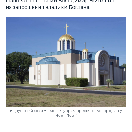
Івано-Франківський Володимир Війтишин
на запрошення владики Богдана.
Відпустовий храм Введення у храм Пресвятої Богородиці у
Норт-Порті