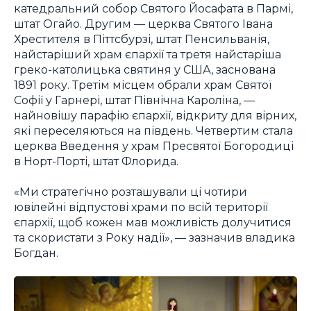
катедральний собор Святого Йосафата в Пармі,
штат Огайо. Другим — церква Святого Івана
Хрестителя в Піттсбурзі, штат Пенсильванія,
найстаріший храм єпархії та третя найстаріша
греко-католицька святиня у США, заснована
1891 року. Третім місцем обрали храм Святої
Софії у Гарнері, штат Північна Кароліна, —
найновішу парафію єпархії, відкриту для вірних,
які переселяються на південь. Четвертим стала
церква Введення у храм Пресвятої Богородиці
в Норт-Порті, штат Флорида.
«Ми стратегічно розташували ці чотири
ювілейні відпустові храми по всій території
єпархії, щоб кожен мав можливість долучитися
та скористати з Року надії», — зазначив владика
Богдан.