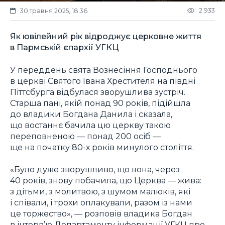
2 933
30 травня 2025, 18:36
Як ювілейний рік відроджує церковне життя
в Пармській єпархії УГКЦ
У переддень свята Вознесіння Господнього
в церкві Святого Івана Хрестителя на півдні
Піттсбурга відбулася зворушлива зустріч.
Старша пані, якій понад 90 років, підійшла
до владики Богдана Данила і сказала,
що востаннє бачила цю церкву такою
переповненою — понад 200 осіб —
ще на початку 80-х років минулого століття.
«Було дуже зворушливо, що вона, через
40 років, знову побачила, що Церква — жива:
з дітьми, з молитвою, з шумом малюків, які
і співали, і трохи оплакували, разом із нами
це торжество», — розповів владика Богдан
в інтерв’ю Департаменту інформації УГКЦ про