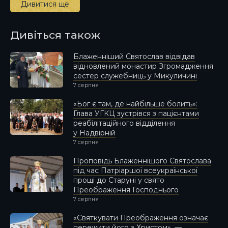
Дивитися ще
Дивіться також
Блаженніший Святослав відвідав
відновлений монастир Згромадження
сестер служебниць у Микуличині
7 серпня
«Бог є там, де найбільше болить»:
Глава УГКЦ зустрівся з пацієнтами
реабілітаційного відділення
у Надвірній
7 серпня
Проповідь Блаженнішого Святослава
під час Патріаршої всеукраїнської
прощі до Старуні у свято
Преображення Господнього
7 серпня
«Святкувати Преображення означає
пережити його з Христом», —