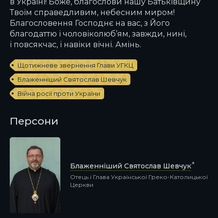
в Україні! Боже, благослови нашу Батьківщину
Твоїм справедливим, небесним миром!
Благословення Господнє на вас, з Його
благодаттю і чоловіколюб’ям, завжди, нині,
і повсякчас, і навіки вічні. Амінь.
Щотижневе звернення Глави УГКЦ
Блаженніший Святослав Шевчук
Війна росії проти України
Персони
Блаженніший Святослав Шевчук
Отець і Глава Української Греко-Католицької
Церкви