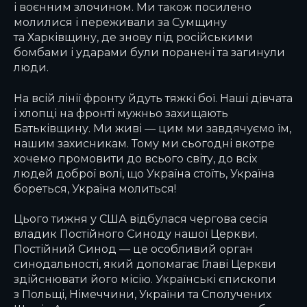
і воєнним злочином. Ми також посилено
молилися і переживали за Сумщину
та Харківщину, де знову під російськими
бомбами і ударами були поранені та загинули
люди.
На всій лінії фронту йдуть тяжкі бої. Наші дівчата
і хлопці на фронті мужньо захищають
Батьківщину. Ми живі — цим ми завдячуємо їм,
нашим захисникам. Тому ми сьогодні вкотре
хочемо промовити до всього світу, до всіх
людей доброї волі, що Україна стоїть, Україна
бореться, Україна молиться!
Цього тижня у США відбулася чергова сесія
владик Постійного Синоду нашої Церкви.
Постійний Синод — це особливий орган
синодальності, який допомагає Главі Церкви
здійснювати його місію. Українські єпископи
з Польщі, Німеччини, України та Сполучених