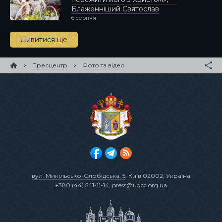
Блаженніший Святослав
6 серпня
Дивитися ще
Пресцентр
Фото та відео
вул. Микільсько-Слобідська, 5
, Київ 02002, Україна
+380 (44) 541-11-14
,
press@ugcc.org.ua