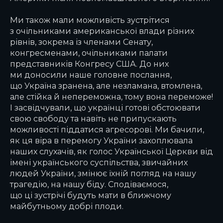
Ми також мали можливість зустрітися
з очільниками американської влади різних
рівнів, зокрема із членами Сенату,
конгресменами, очільниками палати
представників Конгресу США. До них
ми доносили наше головне послання,
що Україна зранена, але незламана, втомлена,
але стійка й непереможна, тому вона переможе!
І засвідчували, що українці готові обстоювати
свою свободу та навіть не припускають
можливості піддатися агресорові. Ми бачили,
як ця віра в перемогу України захоплювала
наших слухачів, як голос Української Церкви від
імені українського суспільства, звичайних
людей України, змінює їхній погляд на нашу
трагедію, на нашу біду. Сподіваємося,
що ці зустрічі будуть мати в ближчому
майбутньому добрі плоди.