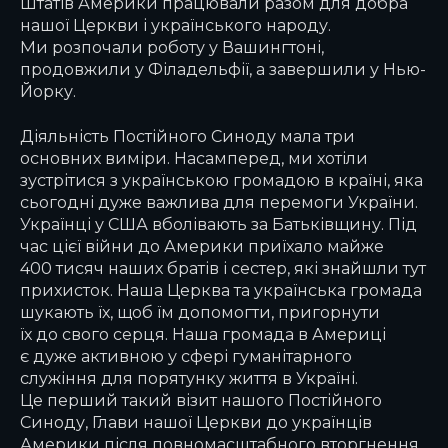
Штатів Америки працювали разом для добра
нашої Церкви і українського народу.
Ми розпочали роботу у Вашингтоні,
продовжили у Філадельфії, а завершили у Нью-
Йорку.
Діяльність Постійного Синоду мала три
основних виміри. Насамперед, ми хотіли
зустрітися з українською громадою в країні, яка
сьогодні дуже важлива для перемоги України.
Українці у США вболівають за Батьківщину. Під
час цієї війни до Америки приїхало майже
400 тисяч наших братів і сестер, які знайшли тут
прихисток. Наша Церква та українська громада
шукають їх, щоб їм допомогти, пригорнути
їх до свого серця. Наша громада в Америці
є дуже активною у сфері гуманітарного
служіння для порятунку життя в Україні.
Це перший такий візит нашого Постійного
Синоду, Глави нашої Церкви до українців
Америки після повномасштабного вторгнення.