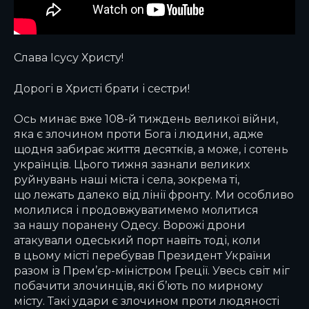
Слава Ісусу Христу!
Дорогі в Христі брати і сестри!
Ось минає вже 108-й тиждень великої війни,
яка є злочином проти Бога і людини, адже
щодня забирає життя десятків, а може, і сотень
українців. Цього тижня зазнали великих
руйнувань наші міста і села, зокрема ті,
що лежать далеко від лінії фронту. Ми особливо
молилися і продовжуватимемо молитися
за нашу поранену Одесу. Ворожі дрони
атакували одеський порт навіть тоді, коли
в цьому місті перебував Президент України
разом із Прем’єр-міністром Греції. Увесь світ міг
побачити злочинців, які б’ють по мирному
місту. Такі удари є злочином проти людяності