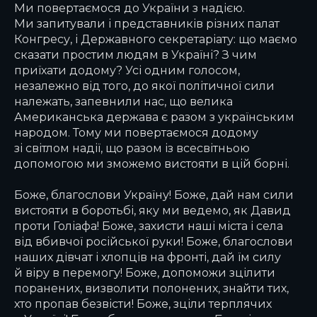
Ми повертаємося до України з надією.
Ми запитували і представників різних палат
Конгресу, і Державного секретаріату: що маємо
сказати простим людям в Україні? З чим
приїхати додому? Усі одним голосом,
незалежно від того, до якої політичної сили
належать, запевнили нас, що велика
Американська держава є разом з українським
народом. Тому ми повертаємося додому
зі світлом надії, що разом із всесвітньою
допомогою ми зможемо вистояти в цій борні.
Боже, благослови Україну! Боже, дай нам сили
вистояти в боротьбі, яку ми ведемо, як Давид
проти Голіафа! Боже, захисти наші міста і села
від вбивчої російської руки! Боже, благослови
наших дівчат і хлопців на фронті, дай їм силу
й віру в перемогу! Боже, допоможи зцілити
поранених, визволити полонених, знайти тих,
хто пропав безвісти! Боже, зціли терплячих