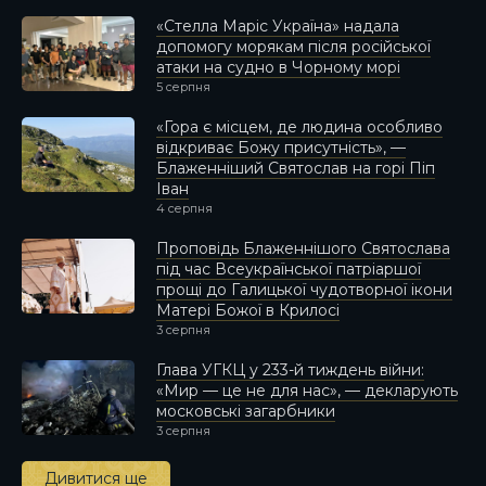
«Стелла Маріс Україна» надала
допомогу морякам після російської
атаки на судно в Чорному морі
5 серпня
«Гора є місцем, де людина особливо
відкриває Божу присутність», —
Блаженніший Святослав на горі Піп
Іван
4 серпня
Проповідь Блаженнішого Святослава
під час Всеукраїнської патріаршої
прощі до Галицької чудотворної ікони
Матері Божої в Крилосі
3 серпня
Глава УГКЦ у 233-й тиждень війни:
«Мир — це не для нас», — декларують
московські загарбники
3 серпня
Дивитися ще