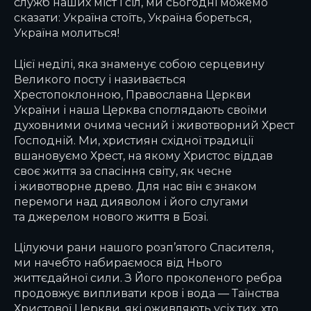
служб наших міст і сіл, ми сьогодні можемо
сказати: Україна стоїть, Україна бореться,
Україна молиться!
Цієї неділі, яка знаменує собою серцевину
Великого посту і називається
Хрестопоклонною, Православна Церкви
України і наша Церква споглядають своїми
духовними очима чесний і животворний Хрест
Господній. Ми, християн східної традиції
вшановуємо Хрест, на якому Христос віддав
своє життя за спасіння світу, як чесне
і животворне древо. Для нас він є знаком
перемоги над дияволом і його слугами
та джерелом нового життя в Бозі.
Цілуючи рани нашого розп’ятого Спасителя,
ми начебто набираємося від Нього
життєдайної сили. З Його проколеного ребра
продовжує випливати кров і вода — Таїнства
Христової Церкви, які оживляють усіх тих, хто