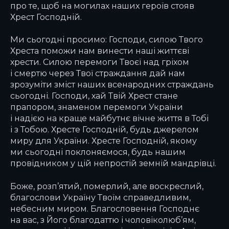
про те, щоб на могилах наших героїв стояв
Хрест Господній.
Ми сьогодні просимо: Господи, силою Твого
Хреста поможи нам винести наші життєві
хрести. Силою перемоги Твоєї над гріхом
і смертю через Твої страждання дай нам
зрозуміти зміст наших всенародних страждань
сьогодні. Господи, хай Твій Хрест стане
прапором, знаменом перемоги України
і надією на краще майбутнє вічне життя в Тобі
і з Тобою. Хресте Господній, будь джерелом
миру для України. Хресте Господній, якому
ми сьогодні поклоняємося, будь нашим
провідником у цій непростій земній мандрівці.
Боже, розп’ятий, померлий, але воскреслий,
благослови Україну Твоїм справедливим,
небесним миром. Благословення Господнє
на вас, з Його благодаттю і чоловіколюб’ям,