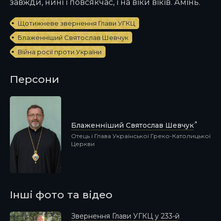
завжди, нині і повсякчас, і на віки віків. Амінь.
Щотижневе звернення Глави УГКЦ
Блаженніший Святослав Шевчук
Війна росії проти України
Персони
Блаженніший Святослав Шевчук
Отець і Глава Української Греко-Католицької
Церкви
Інші фото та відео
Звернення Глави УГКЦ у 233-й