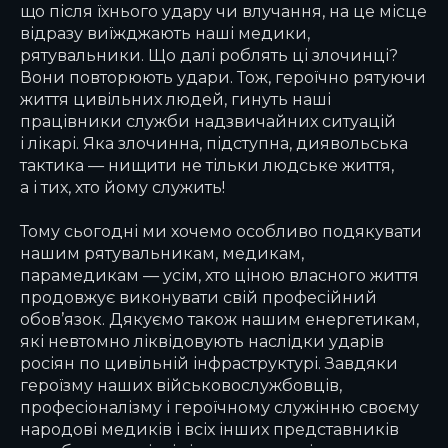
що після їхнього удару чи влучання, на це місце
відразу виїжджають наші медики,
рятувальники. Що далі роблять ці злочинці?
Вони повторюють удари. Тож, героїчно рятуючи
життя цивільних людей, гинуть наші
працівники служби надзвичайних ситуацій
і лікарі. Яка злочинна, підступна, диявольська
тактика — нищити не тільки людське життя,
а і тих, хто йому служить!
Тому сьогодні ми хочемо особливо подякувати
нашим рятувальникам, медикам,
парамедикам — усім, хто ціною власного життя
продовжує виконувати свій професійний
обов’язок. Дякуємо також нашим енергетикам,
які невтомно ліквідовують наслідки ударів
росіян по цивільній інфраструктурі. Завдяки
героїзму наших військовослужбовців,
професіоналізму і героїчному служінню своєму
народові медиків і всіх інших представників