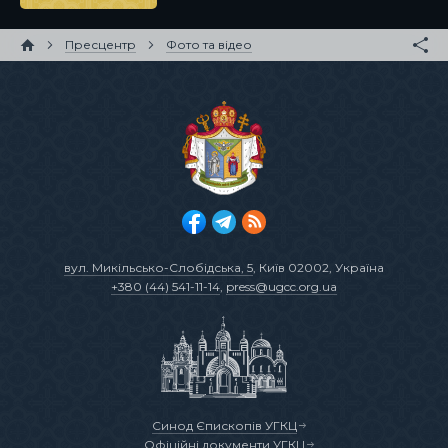
Пресцентр
Фото та відео
вул. Микільсько-Слобідська, 5
, Київ 02002, Україна
+380 (44) 541-11-14
,
press@ugcc.org.ua
Синод Єпископів УГКЦ
Офіційні документи УГКЦ