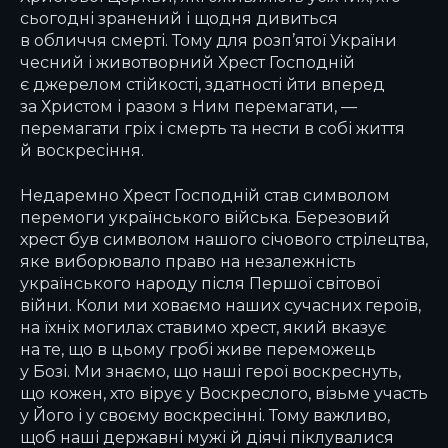
сьогодні зранений і щодня дивиться
в обличчя смерті. Тому для розп’ятої України
чесний і животворний Хрест Господній
є джерелом стійкості, здатності йти вперед
за Христом і разом з Ним перемагати, —
перемагати гріх і смерть та нести в собі життя
й воскресіння.
Недаремно Хрест Господній став символом
перемоги українського війська. Березовий
хрест був символом нашого січового стрілецтва,
яке виборювало право на незалежність
українського народу після Першої світової
війни. Коли ми ховаємо наших сучасних героїв,
на їхніх могилах ставимо хрест, який вказує
на те, що в цьому гробі живе переможець
у Бозі. Ми знаємо, що наші герої воскреснуть,
що кожен, хто вірує у Воскреслого, візьме участь
у Його і у своєму воскресінні. Тому важливо,
щоб наші державні мужі й діячі піклувалися