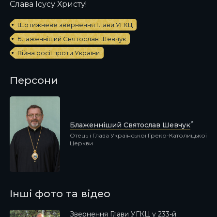
Слава Ісусу Христу!
Щотижневе звернення Глави УГКЦ
Блаженніший Святослав Шевчук
Війна росії проти України
Персони
Блаженніший Святослав Шевчук
Отець і Глава Української Греко-Католицької
Церкви
Інші фото та відео
Звернення Глави УГКЦ у 233-й