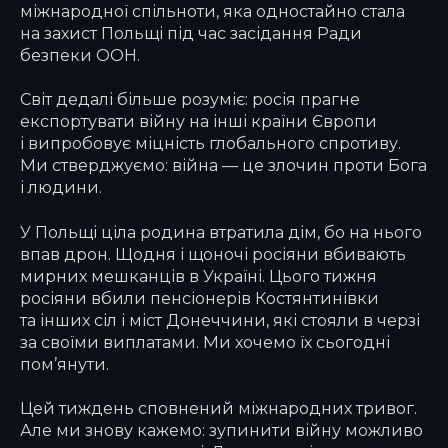
міжнародної спільноти, яка одностайно стала
на захист Польщі під час засідання Ради
безпеки ООН.
Світ дедалі більше розуміє: росія прагне
експортувати війну на інші країни Європи
і випробовує міцність глобального спротиву.
Ми стверджуємо: війна — це злочин проти Бога
і людини.
У Польщі ціла родина втратила дім, бо на нього
впав дрон. Щодня і щоночі росіяни вбивають
мирних мешканців в Україні. Цього тижня
росіяни вбили пенсіонерів Костянтинівки
та інших сіл і міст Донеччини, які стояли в черзі
за своїми виплатами. Ми хочемо їх сьогодні
пом’янути.
Цей тиждень сповнений міжнародних тривог.
Але ми знову кажемо: зупинити війну можливо