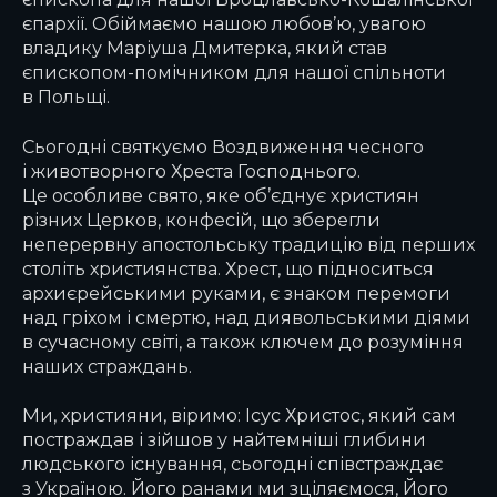
єпархії. Обіймаємо нашою любов’ю, увагою
владику Маріуша Дмитерка, який став
єпископом-помічником для нашої спільноти
в Польщі.
Сьогодні святкуємо Воздвиження чесного
і животворного Хреста Господнього.
Це особливе свято, яке об’єднує християн
різних Церков, конфесій, що зберегли
неперервну апостольську традицію від перших
століть християнства. Хрест, що підноситься
архиєрейськими руками, є знаком перемоги
над гріхом і смертю, над диявольськими діями
в сучасному світі, а також ключем до розуміння
наших страждань.
Ми, християни, віримо: Ісус Христос, який сам
постраждав і зійшов у найтемніші глибини
людського існування, сьогодні співстраждає
з Україною. Його ранами ми зціляємося, Його