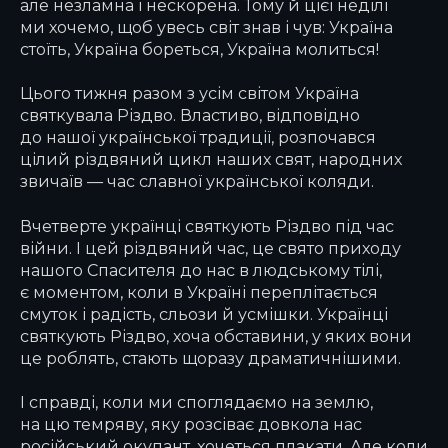
але незламна і нескорена. Тому й цієї неділі
ми хочемо, щоб увесь світ знав і чув: Україна
стоїть, Україна бореться, Україна молиться!
Цього тижня разом з усім світом Україна
святкувала Різдво. Властиво, відповідно
до нашої української традиції, розпочався
цілий різдвяний цикл наших свят, народних
звичаїв — час славної української коляди.
Вчетверте українці святкують Різдво під час
війни. І цей різдвяний час, це свято приходу
нашого Спасителя до нас в людському тілі,
є моментом, коли в Україні переплітається
смуток і радість, сльози й усмішки. Українці
святкують Різдво, хоча обставини, у яких вони
це роблять, стають щоразу драматичнішими.
І справді, коли ми споглядаємо на землю,
на цю темряву, яку розсіває довкола нас
російський окупант, хочеться плакати. Але коли