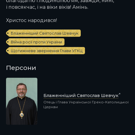
благодаттю і людинолюб’ям, завжди, нині,
і повсякчас, і на віки віків! Амінь.
Христос народився!
Блаженніший Святослав Шевчук
Війна росії проти України
Щотижневе звернення Глави УГКЦ
Персони
Блаженніший Святослав Шевчук
Отець і Глава Української Греко-Католицької
Церкви