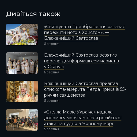
Дивіться також
«Святкувати Преображення означає
пережити його з Христом», —
Блаженніший Святослав
6 серпня
Блаженніший Святослав освятив
простір для формації семінаристів
у Старуні
6 серпня
Блаженніший Святослав привітав
єпископа-емерита Петра Крика із 55-
річчям священства
6 серпня
«Стелла Маріс Україна» надала
допомогу морякам після російської
атаки на судно в Чорному морі
5 серпня