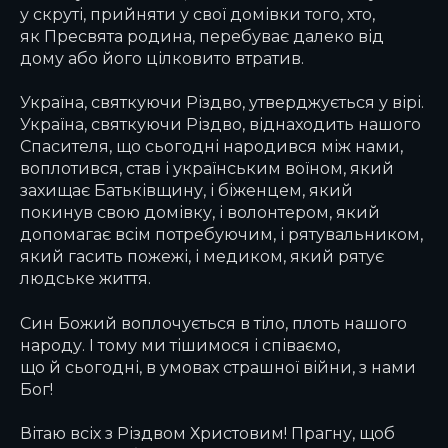
у скруті, прийняти у свої домівки того, хто,
як Пресвята родина, перебуває далеко від
дому або його цілковито втратив.
Україна, святкуючи Різдво, утверджується у вірі.
Україна, святкуючи Різдво, віднаходить нашого
Спасителя, що сьогодні народився між нами,
воплотився, став і українським воїном, який
захищає Батьківщину, і біженцем, який
покинув свою домівку, і волонтером, який
допомагає всім потребуючим, і рятувальником,
який гасить пожежі, і медиком, який рятує
людське життя.
Син Божий воплочується в тіло, плоть нашого
народу. І тому ми тішимося і співаємо,
що й сьогодні, в умовах страшної війни, з нами
Бог!
Вітаю всіх з Різдвом Христовим! Прагну, щоб