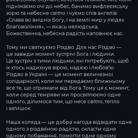
піднімаємо очі до небес, бачимо вифлеємську
зорю та небесне світло і чуємо спів ангелів:
«Слава во вишніх Богу, і на землі мир у людях
благовоління», — якась нелюдська,
Божественна, небесна радість наповнює нас.
Тому ми святкуємо Різдво. Для нас Різдво —
це завжди момент зустрічі Бога і людини.
Це зустріч з тими людьми, які потребують, щоб
їх хтось надихнув вірою, надією і любов’ю.
Різдво в Україні — це момент величезної
солідарності, коли ми передаємо ближньому
все те, що отримали від Бога. Тому це є момент,
коли серед темряви ми просвітлюємо одне
одного, ділимося тим, що несе світло, тепло
і затишок.
Наша коляда — це добра нагода відвідати одне
одного з різдвяною радістю, скласти одне
одному побажання, помогти одне одному