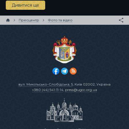
Дивитися ще
Пресцентр
Фото та відео
вул. Микільсько-Слобідська, 5
, Київ 02002, Україна
+380 (44) 541-11-14
,
press@ugcc.org.ua