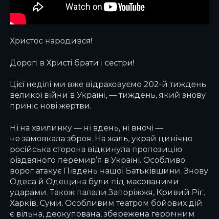
Христос народився!
Дорогі в Христі брати і сестри!
Цієї неділі ми вже відраховуємо 202-й тиждень
великої війни в Україні, — тиждень, який знову
приніс нові жертви.
Ні на хвилинку — ні вдень, ні вночі —
не замовкала зброя. На жаль, украй цинічно
російська сторона відкинула пропозицію
різдвяного перемир’я в Україні. Особливо
ворог атакує Південь нашої Батьківщини. Знову
Одеса й Одещина були під масованими
ударами. Також палали Запоріжжя, Кривий Ріг,
Харків, Суми. Особливим театром бойових дій
є вільна, деокупована, збережена героїчним