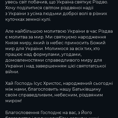
увесь світ побачив, що Україна святкує Різдво.
Хочу поділитися світлом різдвяної надії
з України з усіма людьми доброї волі в різних
куточках земної кулі.
Але найбільшою молитвою України в час Різдва
є молитва за мир. Ми святкуємо народження
Князя миру, який із небес приносить Божий
мир для України. Молимося за всіх тих, хто
працює над формулами, угодами,
домовленостями справедливого миру для
України і над завершенням цієї святотатської
війни.
Хай Господь Ісус Христос, народжений сьогодні
між нами, благословить нашу Батьківщину
своїм справедливим, небесним, різдвяним
миром!
Благословення Господнє на вас, з Його