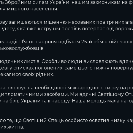
ь Збройним силам України, нашим захисникам на фр
 для мирного населення.
 знову залишаються мішенню масованих повітряних а
а Одесу, яка вже котру ніч поспіль потерпає від ворож
нь надії. П’ятого червня відбувся 75-й обмін військо
ськовослужбовців.
одячних листів. Особливо люди висловлюють вдячніс
цеві у списках полонених, саме цього тижня поверн
чекалися своїх рідних.
 наголошує на необхідності міжнародного тиску на ро
 дипломатичними засобами. Ми вдячні Святішому Отцеві
гу на біль України та її народу. Наша молодь мала на
о те, що Святіший Отець особисто освятив низку каре
их життів.