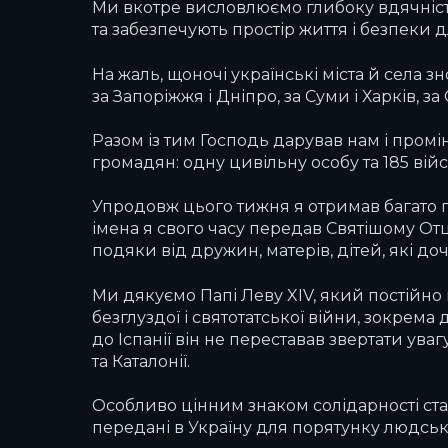
Ми вкотре висловлюємо глибоку вдячніст
та забезпечують простір життя і безпеки
На жаль, щоночі українські міста й села
за Запоріжжя і Дніпро, за Суми і Харків, з
Разом із тим Господь дарував нам і промі
громадян: одну цивільну особу та 185 вій
Упродовж цього тижня я отримав багато п
імена я свого часу передав Святішому От
подяки від дружин, матерів, дітей, які до
Ми дякуємо Папі Леву XIV, який постійно
безглуздої і святотатської війни, зокрема
до Іспанії він не переставав звертати ува
та Каталонії.
Особливо цінним знаком солідарності стал
передані в Україну для порятунку людськ