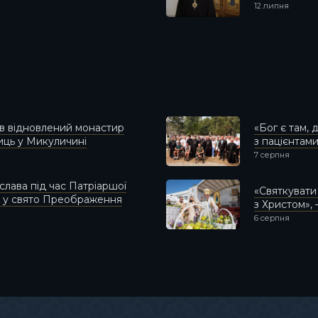
12 липня
в відновлений монастир
«Бог є там, 
ць у Микуличині
з пацієнтами
7 серпня
лава під час Патріаршої
«Святкуват
ні у свято Преображення
з Христом»,
6 серпня