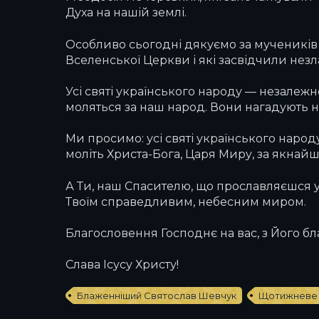
Духа на нашій землі.
Особливо сьогодні дякуємо за мучеників та
Вселенської Церкви і які засвідчили незл
Усі святі українського народу — незалежно
моляться за наш народ. Вони нагадують н
Ми просимо: усі святі українського народу
моліть Христа-Бога, Царя Миру, за якнайш
А Ти, наш Спасителю, що прославляєшся у
Твоїм справедливим, небесним миром.
Благословення Господнє на вас, з Його благ
Слава Ісусу Христу!
Блаженніший Святослав Шевчук
Щотижневе 