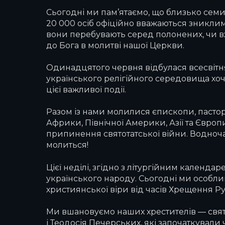
Сьогодні ми пам’ятаємо, що близько семи
20 000 осіб офіційно вважаються зниклим
вони перебувають серед полонених, чи в
до Бога в молитві нашої Церкви.
Одинадцятого червня відбулася всесвітня 
українського релігійного середовища хоч
цієї важливої події.
Разом із нами молилися єпископи, пастори 
Африки, Північної Америки, Азії та Європ
припинення святотатської війни. Водночас 
молиться!
Цієї неділі, згідно з літургійним календ
українського народу. Сьогодні ми особлив
християнської віри від часів Хрещення 
Ми вшановуємо наших хрестителів — свят
і Теодосія Печерських, які започаткували 