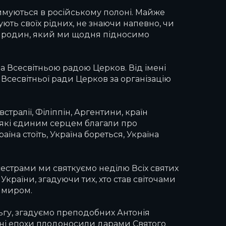
римуються в російському полоні. Майже
ють своїх рідних, не знаючи напевно, чи
х родин, який ми щодня підносимо
на Всесвітньою радою Церков. Від імені
Всесвітньої ради Церков за організацію
стралії, Філіппін, Аргентини, країн
, які єдиним серцем благали про
їна стоїть, Україна бореться, Україна
 сестрами ми святкуємо неділю Всіх святих
країни, згадуючи тих, хто став світочами
имиром.
гу, згадуємо преподобних Антонія
 різні епохи плодоносили дарами Святого