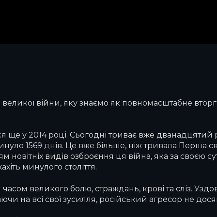
ь великої війни, яку знаємо як повномасштабне втор
я ще у 2014 році. Сьогодні триває вже дванадцятий рі
ло 1569 днів. Це вже більше, ніж тривала Перша сві
ям новітніх видів озброєння ця війна, яка за своєю с
ахіть минулого століття.
сом великого болю, страждань, крові та сліз. Уздовж
чи на всі свої зусилля, російський агресор не досяг а