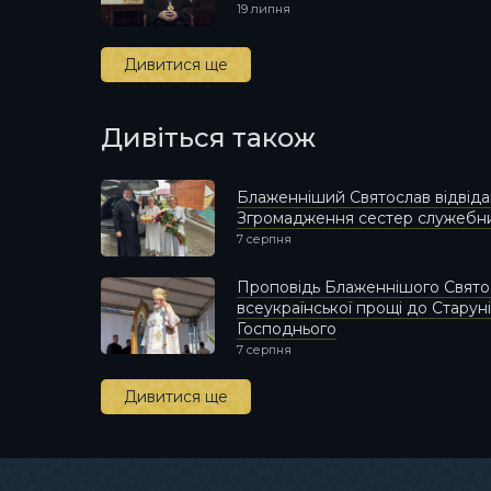
19 липня
Дивитися ще
Дивіться також
Блаженніший Святослав відвіда
Згромадження сестер служебни
7 серпня
Проповідь Блаженнішого Святос
всеукраїнської прощі до Стару
Господнього
7 серпня
Дивитися ще