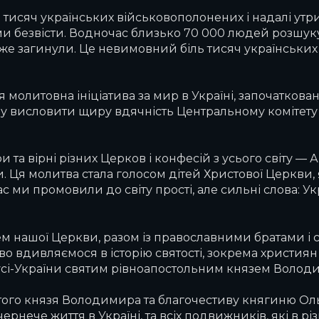
 тисяч українських військовополонених і надалі ут
и безвісти. Водночас близько 70 000 людей розшуку
же загинули. Це невимовний біль тисяч українськи
молитовна ініціатива за мир в Україні, започаткова
у висловити щиру вдячність Центральному комітету 
та вірні різних Церков і конфесій з усього світу — Ав
и. Ця молитва стала голосом дітей Христової Церкви
ми промовили до світу прості, але сильні слова: Укра
арем нашої Церкви, разом із православними братами і
о вдивляємося в історію святості, зокрема християн У
Русі-України святим рівноапостольним князем Волод
ого князя Володимира та благочестиву княгиню Оль
чернече життя в Україні, та всіх подвижників, які в