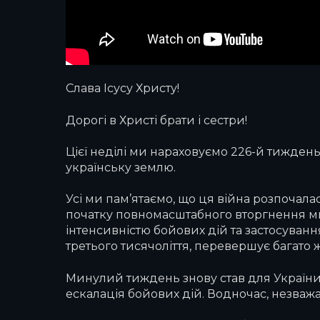
Слава Ісусу Христу!
Дорогі в Христі брати і сестри!
Цієї неділі ми нараховуємо 226-й тижден
українську землю.
Усі ми пам’ятаємо, що ця війна розпочалас
початку повномасштабного вторгнення мину
інтенсивністю бойових дій та застосуванн
третього тисячоліття, перевершує багато ж
Минулий тиждень знову став для України ча
ескалація бойових дій. Водночас, незважаю