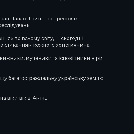
ван Павло ІІ виніс на престоли
реслідувань.
еннях по всьому світу, — сьогодні
й покликанням кожного християнина.
подвижники, мученики та ісповідники віри,
нашу багатостраждальну українську землю
а віки віків. Амінь.