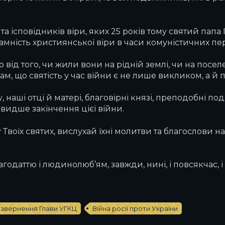
 ісповідників віри, яких 25 років тому святий папа І
амність християнської віри в часи комуністичних пе
 від того, чи жили вони на рідній землі, чи на посел
ам, що святість у час війни є не лише викликом, а 
, наші отці й матері, благовірні князі, преподобні 
видше закінчення цієї війни.
 Твоїх святих, вислухай їхні молитви та благослови 
одаттю і людинолюб’ям, завжди, нині, і повсякчас, і н
звернення Глави УГКЦ
Війна росії проти України