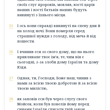
своїх слуг пророків, мовляв, кості царів
наших і кості батьків наших будуть
викинуті з їхнього місця.
25
І ось вони справді викинуті на спеку дня й
на холод ночі. Вони померли серед
страшної нужди з голоду, від меча й від
пошести.
26
І вчинив єси зо свого дому, що на нього
прикликане твоє ім’я, те, чим він є
сьогодні, з-за злоби дому Ізраїля та дому
Юди.
27
Однак, ти, Господи, Боже наш, чинив з
нами за всією твоєю добротою й за всією
твоєю милістю,
28
як заповів єси був через слугу свого
Мойсея, коли був повелів йому перед
синами Ізраїля списати твій закон,