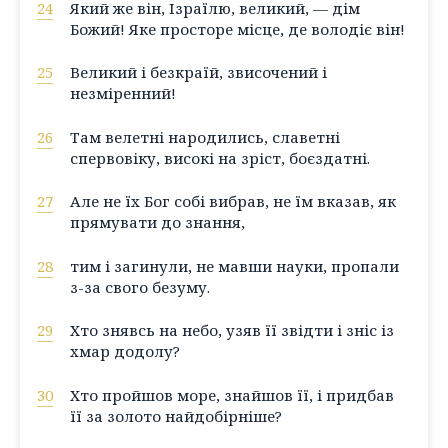
24
Який же він, Ізраїлю, великий, — дім
Божий! Яке просторе місце, де володіє він!
25
Великий і безкраїй, звисочений і
незміренний!
26
Там велетні народились, славетні
спервовіку, високі на зріст, боєздатні.
27
Але не їх Бог собі вибрав, не їм вказав, як
прямувати до знання,
28
тим і загинули, не мавши науки, пропали
з-за свого безуму.
29
Хто знявсь на небо, узяв її звідти і зніс із
хмар додолу?
30
Хто пройшов море, знайшов її, і придбав
її за золото найдобірніше?