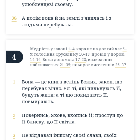
улюбленцеві своєму.
38
А потім вона й на землі з’явилась і з
людьми перебувала.
Мудрість у законі
1–4
; кара не на довгий час
5–
4
9
; голосіння Єрусалиму
10–13
; провід у дорозі
14–16
; Божа допомога
17–20
; визволення
наближається
21–35
; поворот виселенців
36–37
1
Вона — це книга велінь Божих, закон, що
перебуває вічно. Усі ті, які пильнують її,
будуть жити; а ті що покидають її,
повмирають.
2
Повернись, Якове, вхопись її; простуй до
її блиску, до її світла.
3
Не віддавай іншому своєї слави, своїх