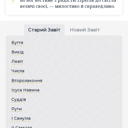
величі своєї, — милостиво й справедливо.
Старий Завіт
Новий Завіт
Буття
Вихід
Левіт
Числа
Второзаконня
Ісуса Навина
Суддів
Рути
І Самуїла
ІІ Самуїла