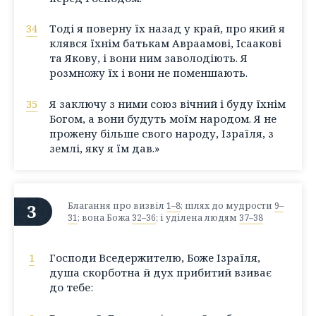
34
Тоді я поверну їх назад у край, про який я
клявся їхнім батькам Авраамові, Ісаакові
та Якову, і вони ним заволодіють. Я
розмножу їх і вони не поменшають.
35
Я заключу з ними союз вічний і буду їхнім
Богом, а вони будуть моїм народом. Я не
прожену більше свого народу, Ізраїля, з
землі, яку я їм дав.»
3
Благання про визвіл
1–8
; шлях до мудрости
9–
31
; вона Божа
32–36
; і уділена людям
37–38
1
Господи Вседержителю, Боже Ізраїля,
душа скорботна й дух прибитий взиває
до тебе: