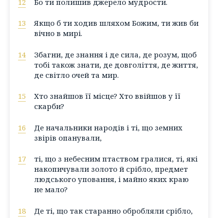
12
Бо ти полишив джерело мудрости.
13
Якщо б ти ходив шляхом Божим, ти жив би
вічно в мирі.
14
Збагни, де знання і де сила, де розум, щоб
тобі також знати, де довголіття, де життя,
де світло очей та мир.
15
Хто знайшов її місце? Хто ввійшов у її
скарби?
16
Де начальники народів і ті, що земних
звірів опанували,
17
ті, що з небесним птаством гралися, ті, які
накопичували золото й срібло, предмет
людського уповання, і майно яких краю
не мало?
18
Де ті, що так старанно обробляли срібло,