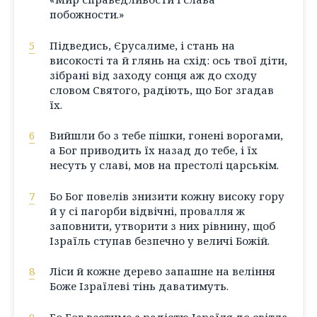
побожности.»
5
Підведись, Єрусалиме, і стань на
високості та й глянь на схід: ось твої діти,
зібрані від заходу сонця аж до сходу
словом Святого, радіють, що Бог згадав
їх.
6
Вийшли бо з тебе пішки, гонені ворогами,
а Бог приводить їх назад до тебе, і їх
несуть у славі, мов на престолі царськім.
7
Бо Бог повелів знизити кожну високу гору
й у сі пагорби відвічні, провалля ж
заповнити, утворити з них рівнину, щоб
Ізраїль ступав безпечно у величі Божій.
8
Ліси й кожне дерево запашне на веління
Боже Ізраїлеві тінь даватимуть.
9
Бо Бог вестиме з радістю Ізраїля до світла