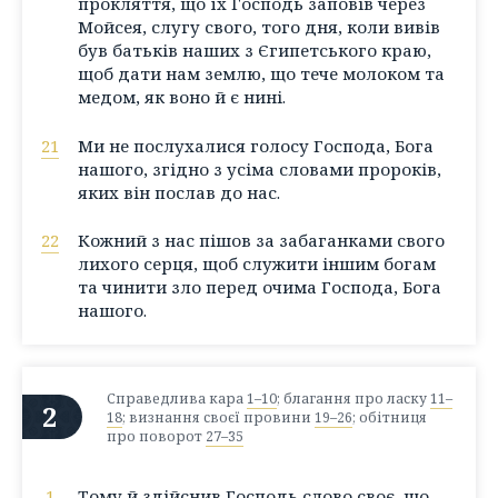
прокляття, що їх Господь заповів через
Мойсея, слугу свого, того дня, коли вивів
був батьків наших з Єгипетського краю,
щоб дати нам землю, що тече молоком та
медом, як воно й є нині.
21
Ми не послухалися голосу Господа, Бога
нашого, згідно з усіма словами пророків,
яких він послав до нас.
22
Кожний з нас пішов за забаганками свого
лихого серця, щоб служити іншим богам
та чинити зло перед очима Господа, Бога
нашого.
Справедлива кара
1–10
; благання про ласку
11–
2
18
; визнання своєї провини
19–26
; обітниця
про поворот
27–35
1
Тому й здійснив Господь слово своє, що