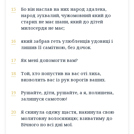
15
Бо він наслав на них народ здалека,
народ зухвалий, чужомовний який до
старих не має шани, який до дітей
милосердя не має;
16
який забрав геть улюбленців удовиці і
лишив її самітною, без дочок.
17
Як мені допомогти вам?
18
Той, хто попустив на вас оті лиха,
визволить вас із рук ворогів ваших.
19
Рушайте, діти, рушайте, а я, полишена,
залишуся самотою!
20
Я скинула одежу щастя, накинула свою
молитовну волосяницю; взиватиму до
Вічного по всі дні мої.