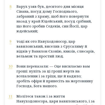
8
Варух узяв був, десятого дня місяця
Сівана, посуд дому Господнього,
забраний з храму, щоб його повернути
назад у край Юдейський, посуд срібний,
що його зробив Седекія, син Йосії, цар
юдейський;
9
тоді як ото Навуходоносор, цар
вавилонський, виселив з Єрусалиму й
відвів у Вавилон Єхонію, князів, слюсарів,
вельмож та простий люд.
10
Вони переказали: — Оце висилаємо вам
гроші: купіть за ці гроші жертв на
всепалення і за гріхи, ще й кадило;
зробіть офіри й принесіть на жертовнику
Господа, Бога нашого.
11
Молітеся також і за життя
Навуходоносора, царя вавилонського, і за