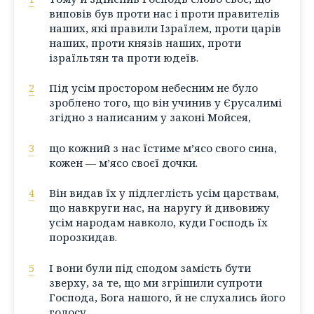
виповів був проти нас і проти правителів
наших, які правили Ізраїлем, проти царів
наших, проти князів наших, проти
ізраїльтян та проти юдеїв.
2
Під усім простором небесним не було
зроблено того, що він учинив у Єрусалимі
згідно з написаним у законі Мойсея,
3
що кожний з нас їстиме м’ясо свого сина,
кожен — м’ясо своєї дочки.
4
Він видав їх у підлеглість усім царствам,
що навкруги нас, на наругу й дивовижу
усім народам навколо, куди Господь їх
порозкидав.
5
І вони були під сподом замість бути
зверху, за те, що ми згрішили супроти
Господа, Бога нашого, й не слухались його
голосу.