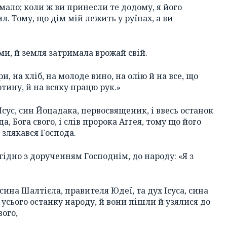
мало; коли ж ви принесли те додому, я його
л. Тому, що дім мій лежить у руїнах, а ви
ми, й земля затримала врожай свій.
и, на хліб, на молоде вино, на олію й на все, що
тину, й на всяку працю рук.»
 Ісус, син Йоцадака, первосвященик, і ввесь останок
, Бога свого, і слів пророка Аггея, тому що його
д злякався Господа.
згідно з дорученням Господнім, до народу: «Я з
 сина Шалтієла, правителя Юдеї, та дух Ісуса, сина
 усього останку народу, й вони пішли й узялися до
вого,