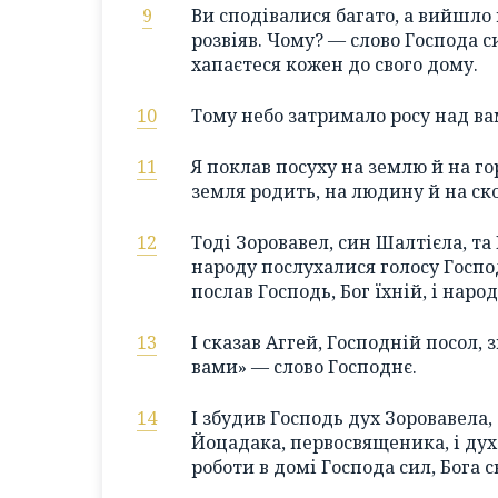
9
Ви сподівалися багато, а вийшло 
розвіяв. Чому? — слово Господа си
хапаєтеся кожен до свого дому.
10
Тому небо затримало росу над ва
11
Я поклав посуху на землю й на гор
земля родить, на людину й на ско
12
Тоді Зоровавел, син Шалтієла, та
народу послухалися голосу Господа
послав Господь, Бог їхній, і наро
13
І сказав Аггей, Господній посол, 
вами» — слово Господнє.
14
І збудив Господь дух Зоровавела,
Йоцадака, первосвященика, і дух
роботи в домі Господа сил, Бога с