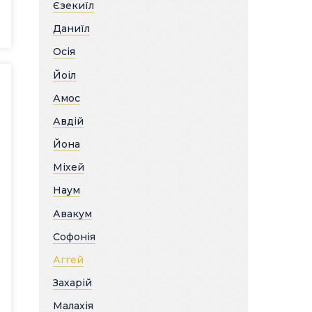
Єзекиїл
Даниїл
Осія
Йоіл
Амос
Авдій
Йона
Міхей
Наум
Авакум
Софонія
Аггей
Захарій
Малахія