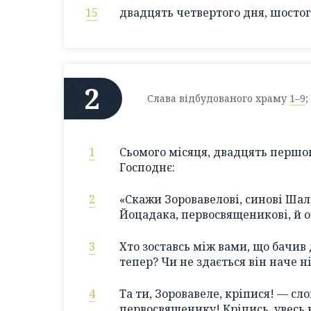
15
двадцять четвертого дня, шостого
2
Слава відбудованого храму
1–9
;
1
Сьомого місяця, двадцять першог
Господнє:
2
«Скажи Зоровавелові, синові Шалт
Йоцадака, первосвященикові, й о
3
Хто зоставсь між вами, що бачив 
тепер? Чи не здається він наче н
4
Та ти, Зоровавеле, кріпися! — сло
первосвященику! Кріпись, увесь н