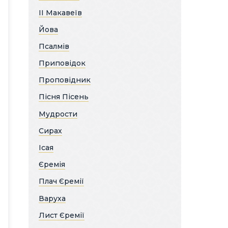
ІІ Макавеїв
Йова
Псалмів
Приповідок
Проповідник
Пісня Пісень
Мудрости
Сирах
Ісая
Єремія
Плач Єремії
Варуха
Лист Єремії