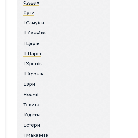
Суддів
Рути
І Самуїла
ІІ Самуїла
І Царів
ІІ Царів
І Хронік
ІІ Хронік
Езри
Неємії
Товита
Юдити
Естери
І Макавеїв