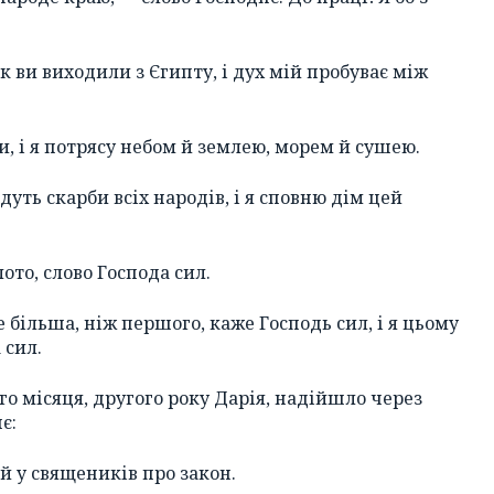
як ви виходили з Єгипту, і дух мій пробуває між
и, і я потрясу небом й землею, морем й сушею.
дуть скарби всіх народів, і я сповню дім цей
ото, слово Господа сил.
 більша, ніж першого, каже Господь сил, і я цьому
 сил.
го місяця, другого року Дарія, надійшло через
є:
й у священиків про закон.