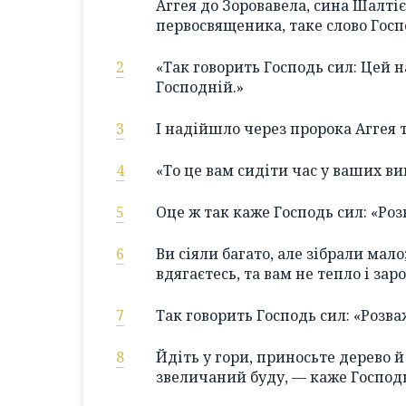
Аггея до Зоровавела, сина Шалтіє
первосвященика, таке слово Госп
2
«Так говорить Господь сил: Цей 
Господній.»
3
І надійшло через пророка Аггея т
4
«То це вам сидіти час у ваших ви
5
Оце ж так каже Господь сил: «Роз
6
Ви сіяли багато, але зібрали мало;
вдягаєтесь, та вам не тепло і за
7
Так говорить Господь сил: «Розва
8
Йдіть у гори, приносьте дерево й 
звеличаний буду, — каже Господ