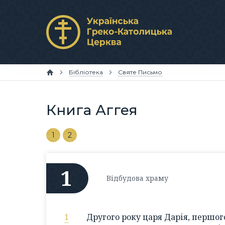
Бібліотека
Святе Письмо
Книга Аггея
1
2
1
Відбудова храму
1
Другого року царя Дарія, першог