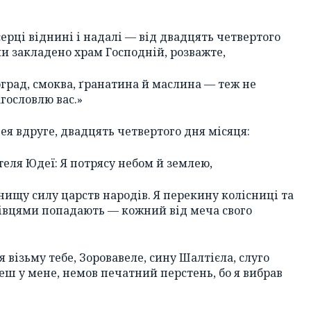
ерці віднині і надалі — від двадцять четвертого
оли закладено храм Господній, розважте,
оград, смоква, ґранатина й маслина — теж не
гословлю вас.»
ея вдруге, двадцять четвертого дня місяця:
теля Юдеї: Я потрясу небом й землею,
знищу силу царств народів. Я перекину колісниці та
ерхівцями попадають — кожний від меча свого
я візьму тебе, Зоровавеле, сину Шалтієла, слуго
деш у мене, немов печатний перстень, бо я вибрав