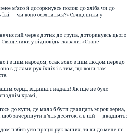
ячене м’ясо й доторкнувсь полою до хліба чи до
дь їжі — чи воно освятиться?» Священики у
, нечистий через дотик до трупа, доторкнувсь цього
» Священики у відповідь сказали: «Стане
воно і з цим народом, отак воно з цим людом передо
оно з ділами рук їхніх і з тим, що вони там
те.
ашім серці, віднині і надалі! Як іще не було
споднім храмі,
тось до купи, де мало б бути двадцять мірок зерна,
, щоб зачерпнути п’ять десяток, а в ній — двадцять;
адом побив усю працю рук ваших, та ви до мене не