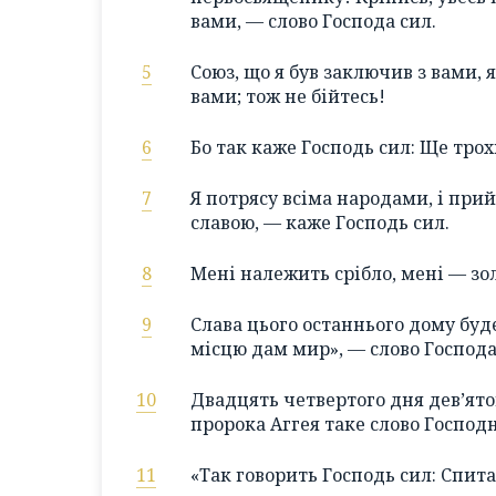
вами, — слово Господа сил.
5
Союз, що я був заключив з вами, 
вами; тож не бійтесь!
6
Бо так каже Господь сил: Ще трох
7
Я потрясу всіма народами, і прий
славою, — каже Господь сил.
8
Мені належить срібло, мені — зол
9
Слава цього останнього дому буде
місцю дам мир», — слово Господа
10
Двадцять четвертого дня дев’ято
пророка Аггея таке слово Господн
11
«Так говорить Господь сил: Спита