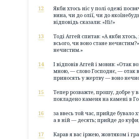
12
Якби хтось ніс у полі одежі посв
вина, чи до олії, чи до якоїнебу
відповідь сказали: «Ні!»
13
Тоді Аггей спитав: «А якби хтось
всього, чи воно стане нечистим?
нечистим.»
14
І відповів Аггей і мовив: «Отак 
мною, — слово Господнє, — отак в
приносять у жертву — воно нечис
15
Тепер розважте, прошу, добре у в
покладено каменя на камені в Го
16
за ввесь той час, прийде бувало х
а в ній — десять; прийде до куфи
17
Карав я вас іржею, жовтяком і гр