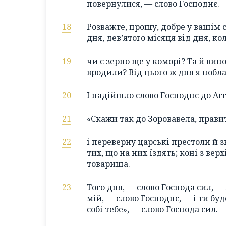
повернулися, — слово Господнє.
18
Розважте, прошу, добре у вашім с
дня, дев’ятого місяця від дня, к
19
чи є зерно ще у коморі? Та й вин
вродили? Від цього ж дня я побла
20
І надійшло слово Господнє до Агг
21
«Скажи так до Зоровавела, прави
22
і переверну царські престоли й 
тих, що на них їздять; коні з в
товариша.
23
Того дня, — слово Господа сил, — 
мій, — слово Господнє, — і ти бу
собі тебе», — слово Господа сил.