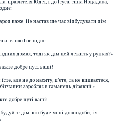
ла, правителя Юдеї, і до Ісуса, сина Йоцадака,
однє:
народ каже: Не настав ще час відбудувати дім
аке слово Господнє:
гідних домах, тоді як дім цей лежить у руїнах?»
важте добре путі ваші!
 їсте, але не до наситу, п’єте, та не впиваєтеся,
робітчанин заробляє в гаманець дірявий.»
жте добре путі ваші!
будуйте дім: він буде мені довподоби, і я
ь.