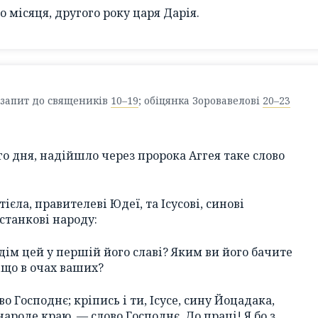
 місяця, другого року царя Дарія.
 запит до священиків
10–19
; обіцянка Зоровавелові
20–23
о дня, надійшло через пророка Аггея таке слово
ієла, правителеві Юдеї, та Ісусові, синові
станкові народу:
дім цей у першій його славі? Яким ви його бачите
іщо в очах ваших?
во Господнє; кріпись і ти, Ісусе, сину Йоцадака,
ароде краю, — слово Господнє. До праці! Я бо з