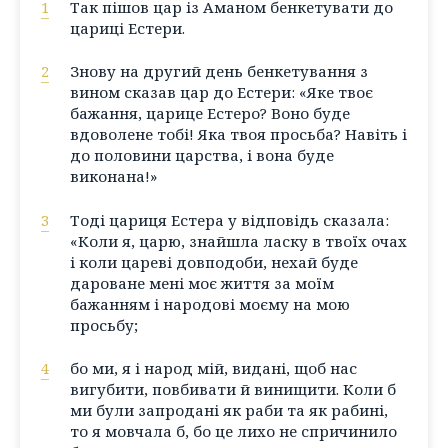
1
Так пішов цар із Аманом бенкетувати до
цариці Естери.
2
Знову на другий день бенкетування з
вином сказав цар до Естери: «Яке твоє
бажання, царице Естеро? Воно буде
вдоволене тобі! Яка твоя просьба? Навіть і
до половини царства, і вона буде
виконана!»
3
Тоді цариця Естера у відповідь сказала:
«Коли я, царю, знайшла ласку в твоїх очах
і коли цареві довподоби, нехай буде
дароване мені моє життя за моїм
бажанням і народові моєму на мою
просьбу;
4
бо ми, я і народ мій, видані, щоб нас
вигубити, повбивати й винищити. Коли б
ми були запродані як раби та як рабині,
то я мовчала б, бо це лихо не спричинило