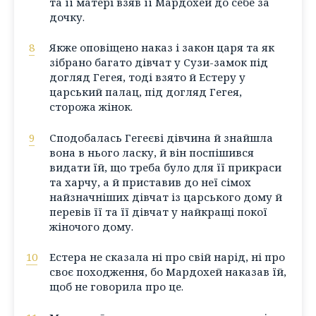
та її матері взяв її Мардохей до себе за
дочку.
8
Якже оповіщено наказ і закон царя та як
зібрано багато дівчат у Сузи-замок під
догляд Гегея, тоді взято й Естеру у
царський палац, під догляд Гегея,
сторожа жінок.
9
Сподобалась Гегеєві дівчина й знайшла
вона в нього ласку, й він поспішився
видати їй, що треба було для її прикраси
та харчу, а й приставив до неї сімох
найзначніших дівчат із царського дому й
перевів її та її дівчат у найкращі покої
жіночого дому.
10
Естера не сказала ні про свій нарід, ні про
своє походження, бо Мардохей наказав їй,
щоб не говорила про це.