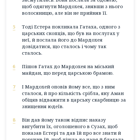
щоб одягнути Мардохея, знявши з нього
волосяницю, але він не прийняв її.
5
Тоді Естера покликала Гатаха, одного з
царських скопців, що був на послугах у
неї, й послала його до Мардохея
довідатися, що сталось і чому так
сталось.
6
Пішов Гатах до Мардохея на міський
майдан, що перед царською брамою.
7
І Мардохей оповів йому все, що з ним
сталося, й про кількість срібла, яку Аман
обіцяв відважити в царську скарбницю за
знищення юдеїв.
8
Він дав йому також відпис наказу
вигубити їх, оголошеного в Сузах, щоб
показав Естері та дав їй про все знати й
поручив їй, щоб пішла до царя й благала