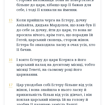
більше до царя, хібащо цар її бажав для
себе, і тоді її кликали на ймення.
15
Коли прийшла черга на Естеру, дочку
Авіхайла, дядька Мардохея, що взяв був її
до себе за дочку, йти до царя, то вона не
просила нічого, крім того, що порадив їй
Гегей, царський скопець, сторож жінок.
Естера бо знаходила ласку в очах усіх, хто
її бачив.
16
І взято Естеру до царя Ксеркса в його
царський палац на десятому місяці, тобто
місяці Теветі, на сьомому році його
царювання.
17
Цар уподобав собі Естеру більше від усіх
жінок, і вона знайшла в нього ласку й
прихильність більш від усіх дівчат, і він
поклав царський вінець їй на голову й
зробив її царицею замість Вашті.