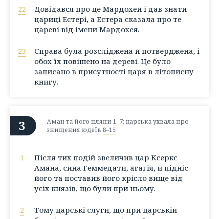
22
Довідався про це Мардохей і дав знати
цариці Естері, а Естера сказала про те
цареві від імени Мардохея.
23
Справа була розсліджена й потверджена, і
обох їх повішено на дереві. Це було
записано в присутності царя в літописну
книгу.
3
Аман та його пляни
1–7
; царська ухвала про
знищення юдеїв
8–15
1
Після тих подій звеличив цар Ксеркс
Амана, сина Геммедати, агагія, й підніс
його та поставив його крісло вище від
усіх князів, що були при ньому.
2
Тому царські слуги, що при царській