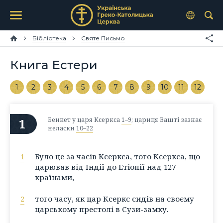
Бібліотека
Святе Письмо
Книга Естери
1
2
3
4
5
6
7
8
9
10
11
12
1
Бенкет у царя Ксеркса
1–9
; цариця Вашті зазнає
неласки
10–22
1
Було це за часів Ксеркса, того Ксеркса, що
царював від Індії до Етіопії над 127
країнами,
2
того часу, як цар Ксеркс сидів на своєму
царському престолі в Сузи-замку.