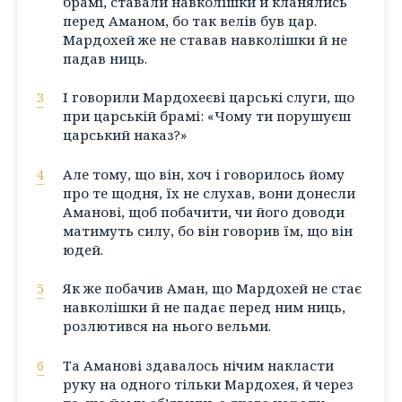
брамі, ставали навколішки й кланялись
перед Аманом, бо так велів був цар.
Мардохей же не ставав навколішки й не
падав ниць.
3
І говорили Мардохеєві царські слуги, що
при царській брамі: «Чому ти порушуєш
царський наказ?»
4
Але тому, що він, хоч і говорилось йому
про те щодня, їх не слухав, вони донесли
Аманові, щоб побачити, чи його доводи
матимуть силу, бо він говорив їм, що він
юдей.
5
Як же побачив Аман, що Мардохей не стає
навколішки й не падає перед ним ниць,
розлютився на нього вельми.
6
Та Аманові здавалось нічим накласти
руку на одного тільки Мардохея, й через