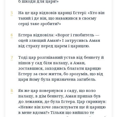
б шкоди для царя!»
5
На це цар відповів цариці Естері: «Хто він
такий і де він, що наважився в своєму
серці таке зробити?»
6
Естера відповіла: «Ворог і гнобитель —
оцей злющий Аман!» І затрусивсь Аман
від страху перед царем і царицею.
7
Тоді цар розгніваний устав від бенкету й
пішов у сад біля палацу, а Аман,
зоставшися, заходивсь благати царицю
Естеру за своє життя, бо зрозумів, що від
царя йому була призначена загибель.
8
Як же цар повернувся з саду, що коло
палацу, в дім бенкету, Аман припав був
до лежанки, де була Естера. Цар скрикнув:
«Невже він хоче знасилувати ще й царицю
в мене вдома?» Тільки що вийшло те