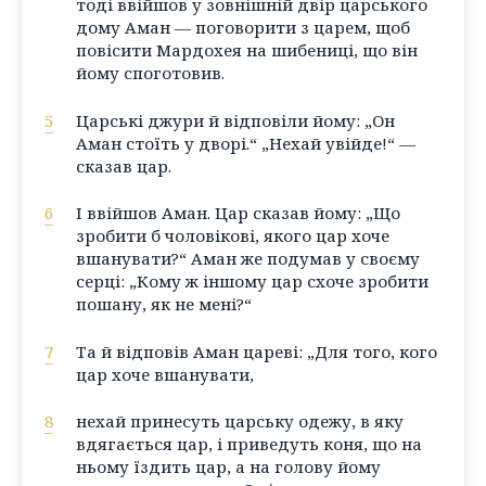
тоді ввійшов у зовнішній двір царського
дому Аман — поговорити з царем, щоб
повісити Мардохея на шибениці, що він
йому споготовив.
5
Царські джури й відповіли йому: „Он
Аман стоїть у дворі.“ „Нехай увійде!“ —
сказав цар.
6
І ввійшов Аман. Цар сказав йому: „Що
зробити б чоловікові, якого цар хоче
вшанувати?“ Аман же подумав у своєму
серці: „Кому ж іншому цар схоче зробити
пошану, як не мені?“
7
Та й відповів Аман цареві: „Для того, кого
цар хоче вшанувати,
8
нехай принесуть царську одежу, в яку
вдягається цар, і приведуть коня, що на
ньому їздить цар, а на голову йому