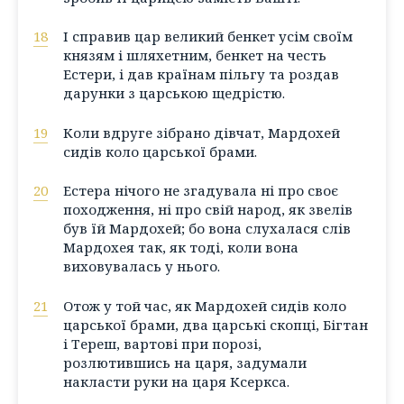
18
І справив цар великий бенкет усім своїм
князям і шляхетним, бенкет на честь
Естери, і дав країнам пільгу та роздав
дарунки з царською щедрістю.
19
Коли вдруге зібрано дівчат, Мардохей
сидів коло царської брами.
20
Естера нічого не згадувала ні про своє
походження, ні про свій народ, як звелів
був їй Мардохей; бо вона слухалася слів
Мардохея так, як тоді, коли вона
виховувалась у нього.
21
Отож у той час, як Мардохей сидів коло
царської брами, два царські скопці, Бігтан
і Тереш, вартові при порозі,
розлютившись на царя, задумали
накласти руки на царя Ксеркса.