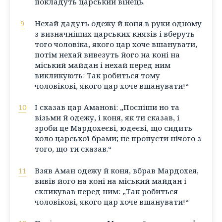
покладуть царський вінець.
9
Нехай дадуть одежу й коня в руки одному
з визначніших царських князів і вберуть
того чоловіка, якого цар хоче вшанувати,
потім нехай вивезуть його на коні на
міський майдан і нехай перед ним
викликують: Так робиться тому
чоловікові, якого цар хоче вшанувати!“
10
І сказав цар Аманові: „Поспіши но та
візьми й одежу, і коня, як ти сказав, і
зроби це Мардохеєві, юдеєві, що сидить
коло царської брами; не пропусти нічого з
того, що ти сказав.“
11
Взяв Аман одежу й коня, вбрав Мардохея,
вивів його на коні на міський майдан і
скликував перед ним: „Так робиться
чоловікові, якого цар хоче вшанувати!“