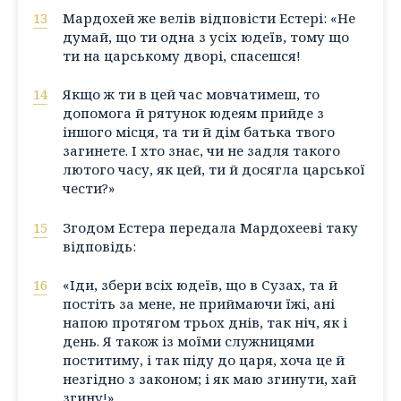
13
Мардохей же велів відповісти Естері: «Не
думай, що ти одна з усіх юдеїв, тому що
ти на царському дворі, спасешся!
14
Якщо ж ти в цей час мовчатимеш, то
допомога й рятунок юдеям прийде з
іншого місця, та ти й дім батька твого
загинете. І хто знає, чи не задля такого
лютого часу, як цей, ти й досягла царської
чести?»
15
Згодом Естера передала Мардохееві таку
відповідь:
16
«Іди, збери всіх юдеїв, що в Сузах, та й
постіть за мене, не приймаючи їжі, ані
напою протягом трьох днів, так ніч, як і
день. Я також із моїми служницями
поститиму, і так піду до царя, хоча це й
незгідно з законом; і як маю згинути, хай
згину!»