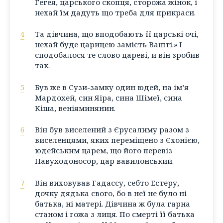
Гегея, царського скопця, сторожа жінок, і
нехай їм дадуть що треба для прикраси.
4
Та дівчина, що вподобають її царські очі,
нехай буде царицею замість Вашті.» І
сподобалося те слово цареві, й він зробив
так.
5
Був же в Сузи-замку один юдей, на ім’я
Мардохей, син Яіра, сина Шімеї, сина
Кіша, веніяминянин.
6
Він був виселений з Єрусалиму разом з
виселенцями, яких переміщено з Єхонією,
юдейським царем, що його перевіз
Навуходоносор, цар вавилонський.
7
Він виховував Гадассу, себто Естеру,
дочку дядька свого, бо в неї не було ні
батька, ні матері. Дівчина ж була гарна
станом і гожа з лиця. По смерті її батька