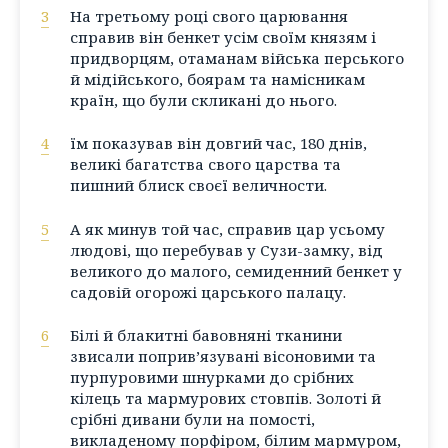
3
На третьому році свого царювання
справив він бенкет усім своїм князям і
придворцям, отаманам війська перського
й мідійського, боярам та намісникам
країн, що були скликані до нього.
4
їм показував він довгий час, 180 днів,
великі багатства свого царства та
пишний блиск своєї величности.
5
А як минув той час, справив цар усьому
людові, що перебував у Сузи-замку, від
великого до малого, семиденний бенкет у
садовій огорожі царського палацу.
6
Білі й блакитні бавовняні тканини
звисали поприв’язувані вісоновими та
пурпуровими шнурками до срібних
кілець та мармурових стовпів. Золоті й
срібні дивани були на помості,
викладеному порфіром, білим мармуром,