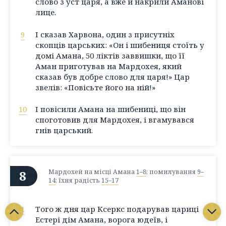
слово з уст царя, а вже й накрили Аманові
лице.
9
І сказав Харвона, один з присутніх
скопців царських: «Он і шибениця стоїть у
домі Амана, 50 ліктів заввишки, що її
Аман приготував на Мардохея, який
сказав був добре слово для царя!» Цар
звелів: «Повісьте його на ній!»
10
І повісили Амана на шибениці, що він
споготовив для Мардохея, і вгамувався
гнів царський.
8
Мардохей на місці Амана
1–8
; помилування
9–
14
; їхня радість
15–17
1
Того ж дня цар Ксеркс подарував цариці
Естері дім Амана, ворога юдеїв, і