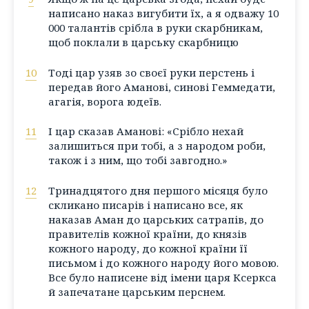
написано наказ вигубити їх, а я одважу 10
000 талантів срібла в руки скарбникам,
щоб поклали в царську скарбницю
10
Тоді цар узяв зо своєї руки перстень і
передав його Аманові, синові Геммедати,
агагія, ворога юдеїв.
11
І цар сказав Аманові: «Срібло нехай
залишиться при тобі, а з народом роби,
також і з ним, що тобі завгодно.»
12
Тринадцятого дня першого місяця було
скликано писарів і написано все, як
наказав Аман до царських сатрапів, до
правителів кожної країни, до князів
кожного народу, до кожної країни її
письмом і до кожного народу його мовою.
Все було написене від імени царя Ксеркса
й запечатане царським перснем.