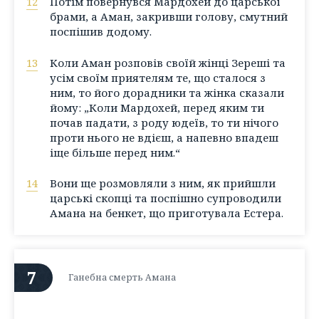
12
Потім повернувся Мардохей до царської
брами, а Аман, закривши голову, смутний
поспішив додому.
13
Коли Аман розповів своїй жінці Зереші та
усім своїм приятелям те, що сталося з
ним, то його дорадники та жінка сказали
йому: „Коли Мардохей, перед яким ти
почав падати, з роду юдеїв, то ти нічого
проти нього не вдієш, а напевно впадеш
іще більше перед ним.“
14
Вони ще розмовляли з ним, як прийшли
царські скопці та поспішно супроводили
Амана на бенкет, що приготувала Естера.
7
Ганебна смерть Амана