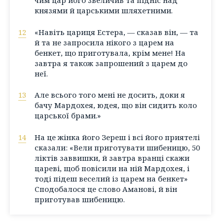
чим цар його звеличив та підніс над
князями й царськими шляхетними.
12
«Навіть цариця Естера, — сказав він, — та
й та не запросила нікого з царем на
бенкет, що приготувала, крім мене! На
завтра я також запрошений з царем до
неї.
13
Але всього того мені не досить, доки я
бачу Мардохея, юдея, що він сидить коло
царської брами.»
14
На це жінка його Зереш і всі його приятелі
сказали: «Вели приготувати шибеницю, 50
ліктів заввишки, й завтра вранці скажи
цареві, щоб повісили на ній Мардохея, і
тоді підеш веселий із царем на бенкет»
Сподобалося це слово Аманові, й він
приготував шибеницю.