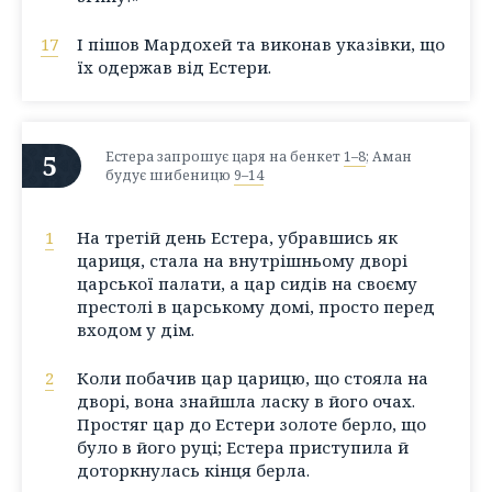
17
І пішов Мардохей та виконав указівки, що
їх одержав від Естери.
5
Естера запрошує царя на бенкет
1–8
; Аман
будує шибеницю
9–14
1
На третій день Естера, убравшись як
цариця, стала на внутрішньому дворі
царської палати, а цар сидів на своєму
престолі в царському домі, просто перед
входом у дім.
2
Коли побачив цар царицю, що стояла на
дворі, вона знайшла ласку в його очах.
Простяг цар до Естери золоте берло, що
було в його руці; Естера приступила й
доторкнулась кінця берла.