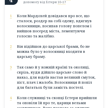
допомогу від Естери
10–17
1
Коли Мардохей довідався про все, що
сталося, роздер на собі одежу, вдягнув
волосяницю, посипав голову попелом і
вийшов посеред міста, лементуючи
голосно та жалібно.
2
Він підійшов до царської брами, бо не
можна було у волосяниці входити в
царську браму.
3
Так само й у кожній країні та околиці,
скрізь, куди дійшло царське слово й
наказ, для юдеїв настав великий смуток,
піст, плач і жалоба. Волосяниця й попіл
для багатьох були замість постелі.
4
Коли служниці та скопці Естери прийшли
та оповіли їй про те, цариця вельми
засмутилась. Вона послала за одежею,