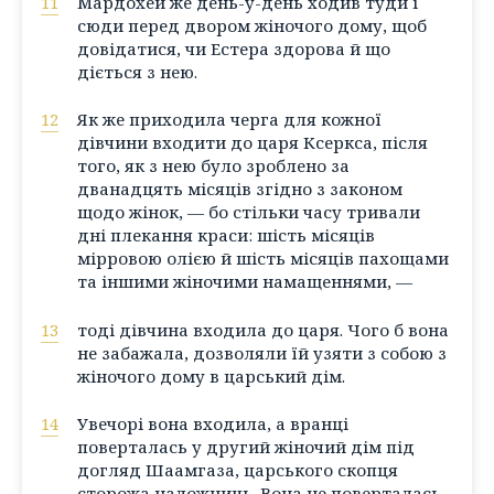
11
Мардохей же день-у-день ходив туди і
сюди перед двором жіночого дому, щоб
довідатися, чи Естера здорова й що
діється з нею.
12
Як же приходила черга для кожної
дівчини входити до царя Ксеркса, після
того, як з нею було зроблено за
дванадцять місяців згідно з законом
щодо жінок, — бо стільки часу тривали
дні плекання краси: шість місяців
мірровою олією й шість місяців пахощами
та іншими жіночими намащеннями, —
13
тоді дівчина входила до царя. Чого б вона
не забажала, дозволяли їй узяти з собою з
жіночого дому в царський дім.
14
Увечорі вона входила, а вранці
поверталась у другий жіночий дім під
догляд Шаамгаза, царського скопця
сторожа наложниць. Вона не поверталась