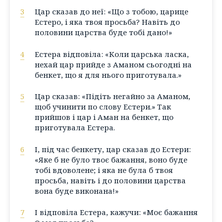
3
Цар сказав до неї: «Що з тобою, царице
Естеро, і яка твоя просьба? Навіть до
половини царства буде тобі дано!»
4
Естера відповіла: «Коли царська ласка,
нехай цар прийде з Аманом сьогодні на
бенкет, що я для нього приготувала.»
5
Цар сказав: «Підіть негайно за Аманом,
щоб учинити по слову Естери.» Так
прийшов і цар і Аман на бенкет, що
приготувала Естера.
6
І, під час бенкету, цар сказав до Естери:
«Яке б не було твоє бажання, воно буде
тобі вдоволене; і яка не була б твоя
просьба, навіть і до половини царства
вона буде виконана!»
7
І відповіла Естера, кажучи: «Моє бажання