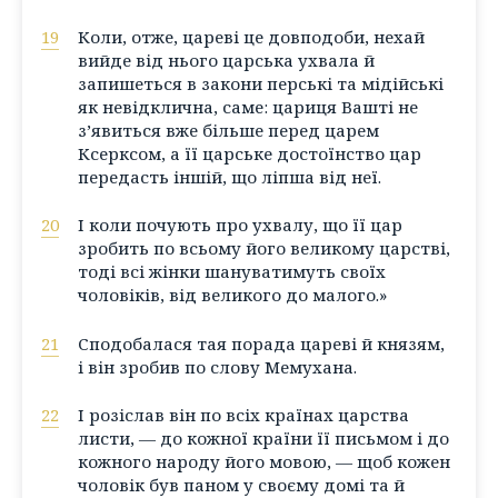
19
Коли, отже, цареві це довподоби, нехай
вийде від нього царська ухвала й
запишеться в закони перські та мідійські
як невідклична, саме: цариця Вашті не
з’явиться вже більше перед царем
Ксерксом, а її царське достоїнство цар
передасть іншій, що ліпша від неї.
20
І коли почують про ухвалу, що її цар
зробить по всьому його великому царстві,
тоді всі жінки шануватимуть своїх
чоловіків, від великого до малого.»
21
Сподобалася тая порада цареві й князям,
і він зробив по слову Мемухана.
22
І розіслав він по всіх країнах царства
листи, — до кожної країни її письмом і до
кожного народу його мовою, — щоб кожен
чоловік був паном у своєму домі та й