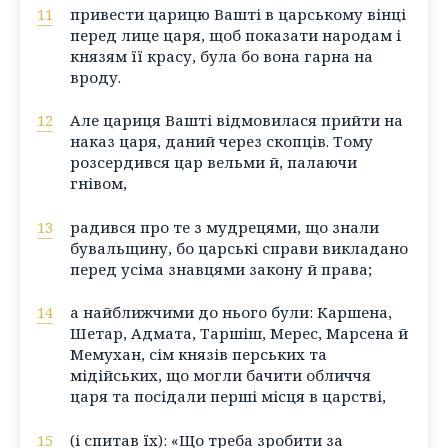
11
привести царицю Вашті в царському вінці
перед лице царя, щоб показати народам і
князям її красу, була бо вона гарна на
вроду.
12
Але цариця Вашті відмовилася прийти на
наказ царя, даний через скопців. Тому
розсердився цар вельми й, палаючи
гнівом,
13
радився про те з мудрецями, що знали
бувальщину, бо царські справи викладано
перед усіма знавцями закону й права;
14
а найближчими до нього були: Каршена,
Шетар, Адмата, Таршіш, Мерес, Марсена й
Мемухан, сім князів перських та
мідійських, що могли бачити обличчя
царя та посідали перші місця в царстві,
15
(і спитав їх): «Що треба зробити за