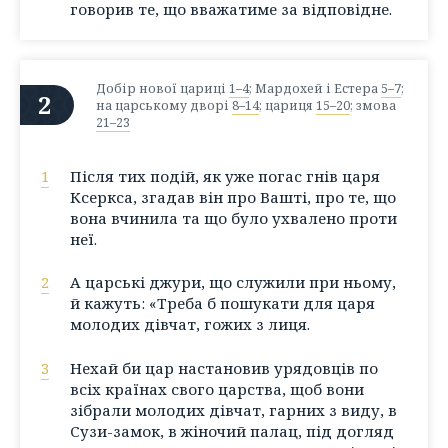
говорив те, що вважатиме за відповідне.
Добір нової цариці
1–4
; Мардохей і Естера
5–7
;
2
на царському дворі
8–14
; цариця
15–20
; змова
21–23
1
Після тих подій, як уже погас гнів царя
Ксеркса, згадав він про Вашті, про те, що
вона вчинила та що було ухвалено проти
неї.
2
А царські джури, що служили при ньому,
й кажуть: «Треба б пошукати для царя
молодих дівчат, гожих з лиця.
3
Нехай би цар настановив урядовців по
всіх країнах свого царства, щоб вони
зібрали молодих дівчат, гарних з виду, в
Сузи-замок, в жіночий палац, під догляд