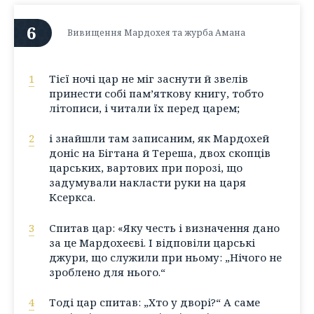
6
Вивищення Мардохея та журба Амана
1
Тієї ночі цар не міг заснути й звелів
принести собі пам’яткову книгу, тобто
літописи, і читали їх перед царем;
2
і знайшли там записаним, як Мардохей
доніс на Бігтана й Тереша, двох скопців
царських, вартових при порозі, що
задумували накласти руки на царя
Ксеркса.
3
Спитав цар: «Яку честь і визначення дано
за це Мардохеєві. І відповіли царські
джури, що служили при ньому: „Нічого не
зроблено для нього.“
4
Тоді цар спитав: „Хто у дворі?“ А саме