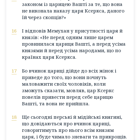
законом із царицею Вашті за те, що вона
не виконала наказу царя Ксеркса, даного
їй через скопців?»
16
І відповів Мемухан у присутності царя й
князів: «Не перед одним лише царем
провинилася цариця Вашті, а перед усіма
князями й перед усіма народами, що по
країнах царя Ксеркса.
17
Бо вчинок цариці дійде до всіх жінок і
приведе до того, що вони почнуть
маловажити своїх чоловіків, коли
зможуть сказати, мовляв, цар Ксеркс
повелів привести перед себе царицю
Вашті, та вона не прийшла.
18
Ще сьогодні перські й мідійські княгині,
що довідаються про вчинок цариці,
говоритимуть про нього всім князям
царя, і буде чимало зневаги та прикрощів.