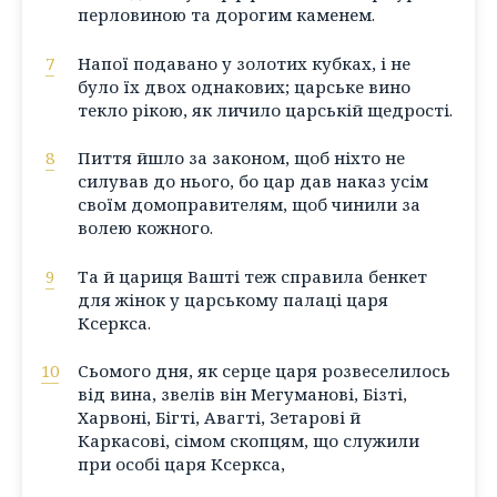
перловиною та дорогим каменем.
7
Напої подавано у золотих кубках, і не
було їх двох однакових; царське вино
текло рікою, як личило царській щедрості.
8
Пиття йшло за законом, щоб ніхто не
силував до нього, бо цар дав наказ усім
своїм домоправителям, щоб чинили за
волею кожного.
9
Та й цариця Вашті теж справила бенкет
для жінок у царському палаці царя
Ксеркса.
10
Сьомого дня, як серце царя розвеселилось
від вина, звелів він Мегуманові, Бізті,
Харвоні, Бігті, Авагті, Зетарові й
Каркасові, сімом скопцям, що служили
при особі царя Ксеркса,