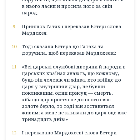
в нього ласки й просила його за свій
народ.
9
Прийшов Гатах і переказав Естері слова
Мардохея.
10
Тоді сказала Естера до Гатаха та
доручила, щоб переказав Мардохеєві:
11
«Всі царські службові дворяни й народи в
царських країнах знають, що кожному,
будь він чоловік чи жінка, хто ввійде до
царя у внутрішній двір, не бувши
покликаним, один присуд — смерть,
хібащо цар простягне до нього своє
золоте берло, то тоді він зостанеться
живим; а мене не кликали до царя оце вже
тринадцять днів!»
12
І переказано Мардохеєві слова Естери.