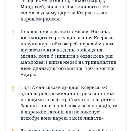
те, що йому об’явили, з якого народу
Мардохей, він напосівся знищити всіх
юдеїв, в усьому царстві Ксеркса — як
народ Мардохея.
7
Першого місяця, тобто місяця Ніссана,
дванадцятого року царювання Ксеркса,
кинули пур, тобто жереб, перед Аманом,
шукаючи з дня на день, з місяця на
місяць, коли б знищити в один день рід
Мардохея; і випав жереб на тринадцятий
день дванадцятого місяця, тобто місяця
Адара.
8
Тоді Аман сказав до царя Ксеркса: «Є
один народ, розкиданий і розсіяний між
народами по всіх країнах твого царства.
Закони в нього інші, ніж у всіх народів, та
й царських законів він не виконує;
недобре воно цареві так їх лишати».
9
Якщо ж на це царська згода, нехай буде