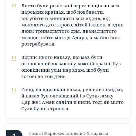
13
Листи були розіслані через гінців по всіх
царських країнах, щоб повбивати,
вигубити й винищити всіх юдеїв, від
молодого до старого, дітей і жінок, в один
день: тринадцятого дня, дванадцятого
місяця, тобто місяця Адара, а майно їхнє
розграбувати.
14
Відпис цього наказу, що мав бути
оголошений як закон у кожній країні, був
оповіщений усім народам, щоб були
готові на той день.
15
Гінці, на царський наказ, рушили швидко,
й наказ був оповіщений і в Сузи-замку.
Цар же і Аман сиділи й пили, тоді як місто
Сузи було в тривозі.
4
Розпач Мардохея та юдеїв
1–9
; надія на