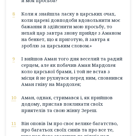
й моя просьба?
8
Коли я знайшла ласку в царських очах,
коли цареві довподоби вдовольнити моє
бажання й здійснити мою просьбу, то
нехай цар завтра знову прийде з Аманом
на бенкет, що я приготую, й завтра я
зроблю за царським словом.»
9
І вийшов Аман того дня веселий та радий
серцем, але як побачив Аман Мардохея
коло царської брами, і той не встав з
місця й не рухнувся перед ним, сповнився
Аман гніву на Мардохея;
10
Аман, однак, стримався і, як прийшов
додому, прислав покликати своїх
приятелів та свою жінку Зереш.
11
Він оповів їм про своє велике багатство,
про багатьох своїх синів та про все те,