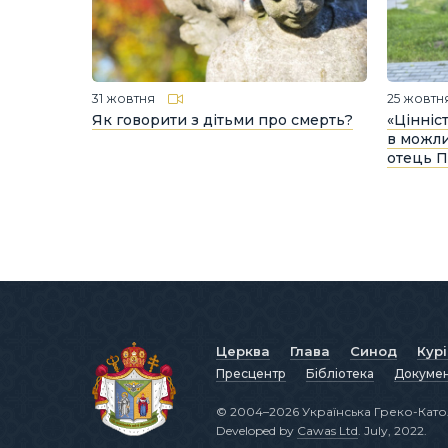
31 жовтня
25 жовтн
Як говорити з дітьми про смерть?
«Цінніс
в можли
отець П
Церква
Глава
Синод
Кур
Пресцентр
Бібліотека
Докуме
© 2004–2026 Українська Греко-Като
Developed by
Cawas Ltd
. July, 2022.