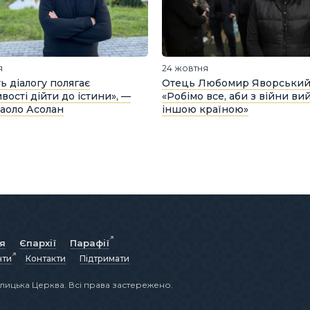
я
24 жовтня
ть діалогу полягає
Отець Любомир Яворський
вості дійти до істини», —
«Робімо все, аби з війни ви
аоло Асолан
іншою країною»
ія
Єпархії
Парафії
нти
Контакти
Підтримати
лицька Церква. Всі права застережено.