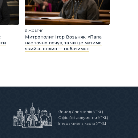
9 жовтня
:
Митрополит Ігор Возьняк: «Папа
йти
нас точно почув, та чи це матиме
якийсь вплив — побачимо»
Синод Єпископів УГКЦ
Офіційні документи УГКЦ
Інтерактивна карта УГКЦ