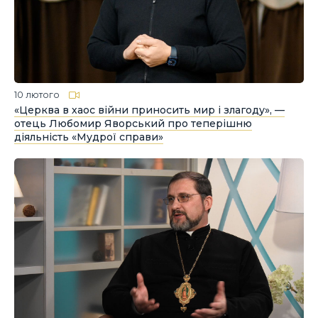
10 лютого
«Церква в хаос війни приносить мир і злагоду», —
отець Любомир Яворський про теперішню
діяльність «Мудрої справи»