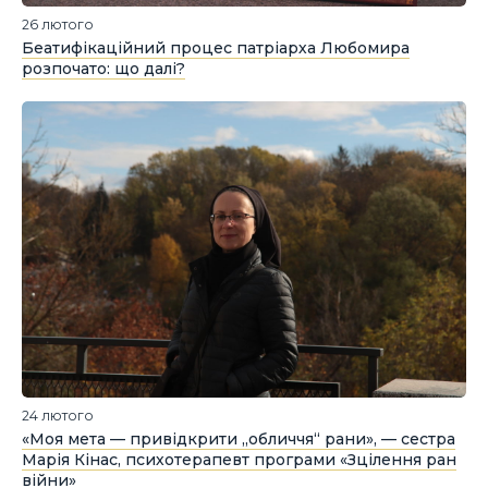
26 лютого
Беатифікаційний процес патріарха Любомира
розпочато: що далі?
24 лютого
«Моя мета — привідкрити „обличчя“ рани», — сестра
Марія Кінас, психотерапевт програми «Зцілення ран
війни»