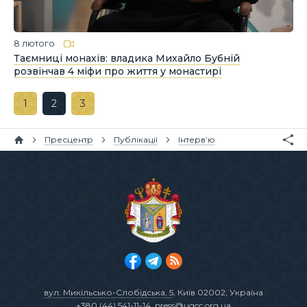
8 лютого
Таємниці монахів: владика Михайло Бубній
розвінчав 4 міфи про життя у монастирі
1
2
3
Пресцентр
Публікації
Інтерв’ю
вул. Микільсько-Слобідська, 5
, Київ 02002, Україна
+380 (44) 541-11-14
,
press@ugcc.org.ua