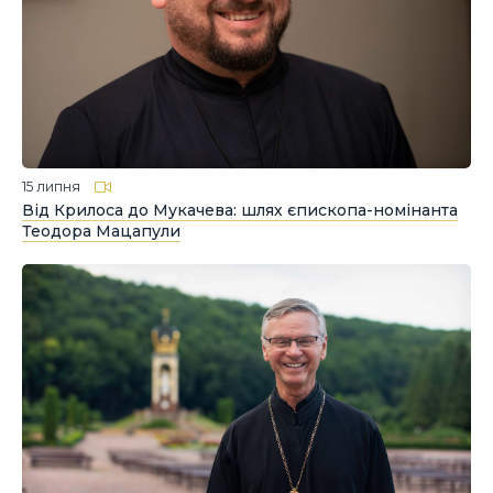
15 липня
Від Крилоса до Мукачева: шлях єпископа-номінанта
Теодора Мацапули