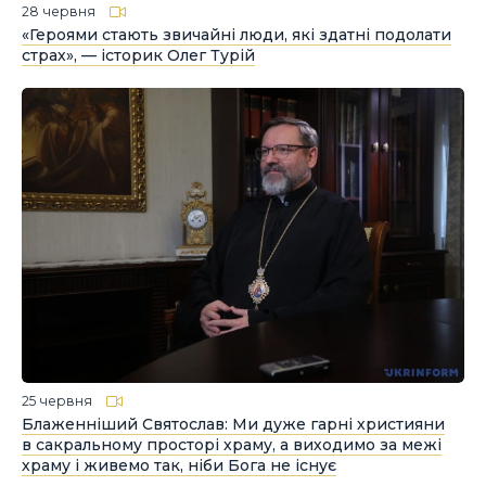
28 червня
«Героями стають звичайні люди, які здатні подолати
страх», — історик Олег Турій
25 червня
Блаженніший Святослав: Ми дуже гарні християни
в сакральному просторі храму, а виходимо за межі
храму і живемо так, ніби Бога не існує