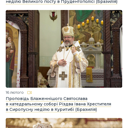
неділю Великого посту в Прудентополісі (Бразилія)
16 лютого
Проповідь Блаженнішого Святослава
в катедральному соборі Різдва Івана Хрестителя
в Сиропусну неділю в Куритибі (Бразилія)