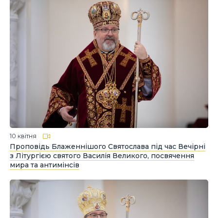
10 квітня
Проповідь Блаженнішого Святослава під час Вечірні
з Літургією святого Василія Великого, посвячення
мира та антимінсів