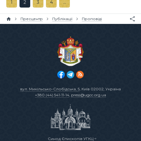
1
2
3
4
…
Пресцентр
Публікації
Проповіді
вул. Микільсько-Слобідська, 5
, Київ 02002, Україна
+380 (44) 541-11-14
,
press@ugcc.org.ua
Синод Єпископів УГКЦ